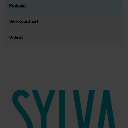
Podcast
Verkkouutiset
Videot