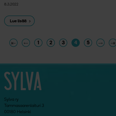
8.3.2022
Lue lisää
1
2
3
4
5
Sylva ry
Tammasaarenlaituri 3
00180 Helsinki