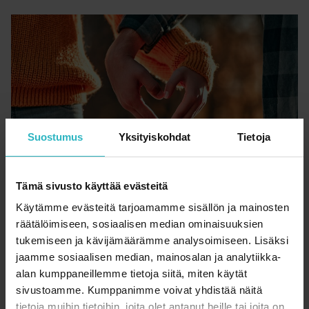
Suostumus
Yksityiskohdat
Tietoja
Tämä sivusto käyttää evästeitä
Sylvan podcast: Tukea
Käytämme evästeitä tarjoamamme sisällön ja mainosten
parisuhteeseen, kun perheessä on
räätälöimiseen, sosiaalisen median ominaisuuksien
tukemiseen ja kävijämäärämme analysoimiseen. Lisäksi
sairautta
jaamme sosiaalisen median, mainosalan ja analytiikka-
alan kumppaneillemme tietoja siitä, miten käytät
28.10.2022
sivustoamme. Kumppanimme voivat yhdistää näitä
tietoja muihin tietoihin, joita olet antanut heille tai joita on