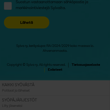
Suostun vastaanottamaan sähköpostia ja
markkinointiviestejä Sylvalta.
Sylva ry, keräyslupa: RA/2024/2029 koko maassa lo.
Ahvenanmaata.
Copyright © Sylva ry. All rights reserved.
Tietosuojaseloste
Evästeet
KAIKKI SYÖVÄSTÄ
Potilaat ja läheiset
SYÖPÄJÄRJESTÖT
Liity jäseneksi