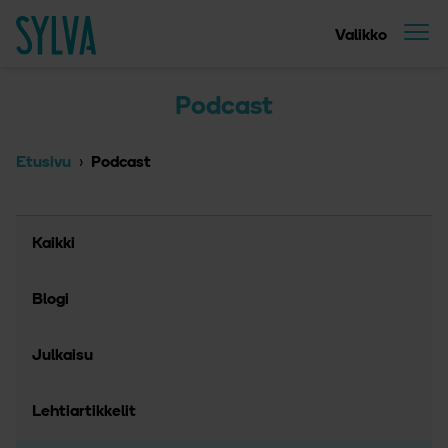
Suoraan sisältöön
Etusivu
Valikko
Podcast
Etusivu
Podcast
Kaikki
Blogi
Julkaisu
Lehtiartikkelit