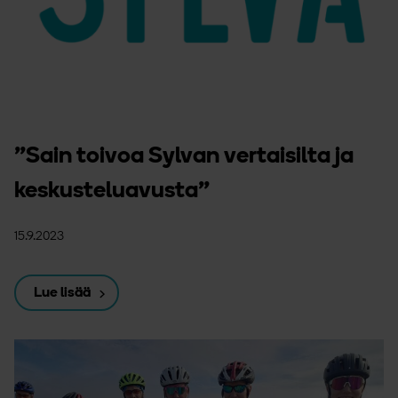
”Sain toivoa Sylvan vertaisilta ja
keskusteluavusta”
15.9.2023
Lue lisää