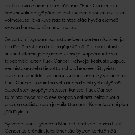
auttaa myös sairastuneen läheisiä. ”Fuck Cancer” on
kansainvälinen syöpään sairastuneiden nuorten aikuisten
voimalause, joka kuvastaa tahtoa elää hyvää elämää
syövän kanssa ja siitä huolimatta.
Sylva toimii syöpään sairastuneiden nuorten aikuisten ja
heidän läheistensä tukena järjestämällä ammattilaisten
suunnittelemia ja ohjaamia kursseja, vapaamuotoisia
tapaamisia kuten Fuck Cancer -kahveja, keskusteluapua,
vertaistukea sekä tiedottamalla aiheeseen liittyvistä
asioista esimerkiksi sosiaalisessa mediassa. Sylva järjestää
Fuck Cancer -toimintaa valtakunnallisesti yhteistyössä
alueellisten syöpäyhdistysten kanssa. Fuck Cancer -
toiminta myös rohkaisee syöpään sairastuneita nuoria
aikuisia osallistumaan ja vaikuttamaan. Kenenkään ei pidä
jäädä yksin.
Sylva on luonut yhdessä Marker Creativen kanssa Fuck
Cancerille brändin, joka ilmentää Sylvan kehittämää