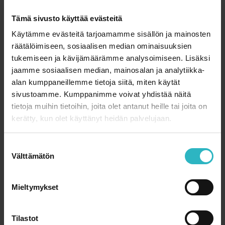
Lisää tietoa ilmeestä ja sen käyttöoikeuksista:
Tämä sivusto käyttää evästeitä
Käytämme evästeitä tarjoamamme sisällön ja mainosten
Sami Ruokangas
räätälöimiseen, sosiaalisen median ominaisuuksien
viestintäpäällikkö
tukemiseen ja kävijämäärämme analysoimiseen. Lisäksi
050 361 7977
jaamme sosiaalisen median, mainosalan ja analytiikka-
sami.ruokangas@sylva.fi
alan kumppaneillemme tietoja siitä, miten käytät
sivustoamme. Kumppanimme voivat yhdistää näitä
tietoja muihin tietoihin, joita olet antanut heille tai joita on
kerätty, kun olet käyttänyt heidän palvelujaan.
S
Välttämätön
u
o
s
Mieltymykset
t
u
m
Tilastot