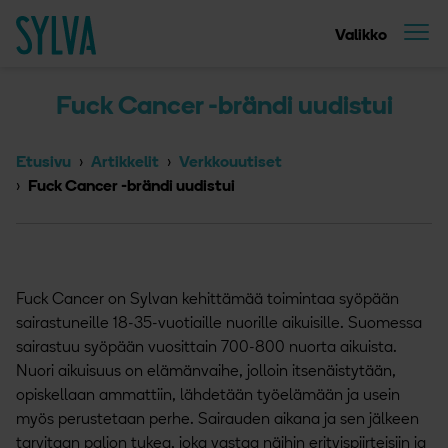
Suoraan sisältöön
Etusivu
Valikko
Fuck Cancer -brändi uudistui
Etusivu
Artikkelit
Verkkouutiset
Fuck Cancer -brändi uudistui
Fuck Cancer on Sylvan kehittämää toimintaa syöpään
sairastuneille 18-35-vuotiaille nuorille aikuisille. Suomessa
sairastuu syöpään vuosittain 700-800 nuorta aikuista.
Nuori aikuisuus on elämänvaihe, jolloin itsenäistytään,
opiskellaan ammattiin, lähdetään työelämään ja usein
myös perustetaan perhe. Sairauden aikana ja sen jälkeen
tarvitaan paljon tukea, joka vastaa näihin erityispiirteisiin ja