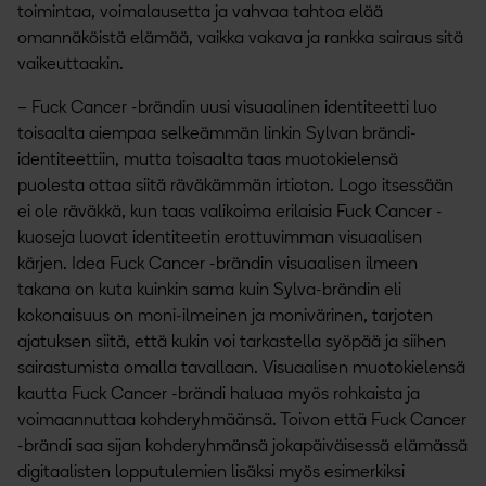
toimintaa, voimalausetta ja vahvaa tahtoa elää
omannäköistä elämää, vaikka vakava ja rankka sairaus sitä
vaikeuttaakin.
– Fuck Cancer -brändin uusi visuaalinen identiteetti luo
toisaalta aiempaa selkeämmän linkin Sylvan brändi-
identiteettiin, mutta toisaalta taas muotokielensä
puolesta ottaa siitä räväkämmän irtioton. Logo itsessään
ei ole räväkkä, kun taas valikoima erilaisia Fuck Cancer -
kuoseja luovat identiteetin erottuvimman visuaalisen
kärjen. Idea Fuck Cancer -brändin visuaalisen ilmeen
takana on kuta kuinkin sama kuin Sylva-brändin eli
kokonaisuus on moni-ilmeinen ja monivärinen, tarjoten
ajatuksen siitä, että kukin voi tarkastella syöpää ja siihen
sairastumista omalla tavallaan. Visuaalisen muotokielensä
kautta Fuck Cancer -brändi haluaa myös rohkaista ja
voimaannuttaa kohderyhmäänsä. Toivon että Fuck Cancer
-brändi saa sijan kohderyhmänsä jokapäiväisessä elämässä
digitaalisten lopputulemien lisäksi myös esimerkiksi