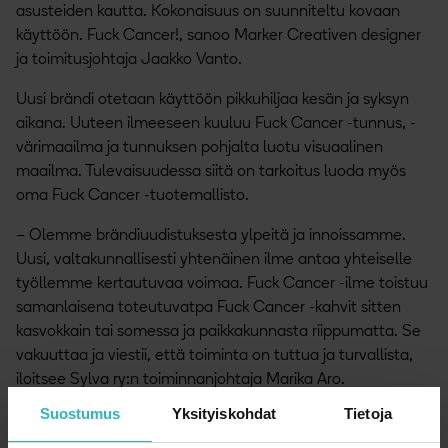
asusteiden kautta. Kokonaisuus on suunniteltu kovaan
käyttöön. Fuck Cancer!, sanoo Marker Creativen designer
ja toimitusjohtaja Jaakko Vanto.
Uusi brändi otetaan käyttöön pikkuhiljaa kesän ja syksyn
aikana. Uuteen ilmeeseen kuuluu Fuck Cancer -tunnus, -
värimaailma ja tunnuksen pohjalta luotu visuaalinen
maailma. Tulevaisuudessa siitä on tarkoitus luoda myös
oma Fuck Cancer -tuotemallisto.
– Olemme brändiuudistuksesta ylpeitä ja innoissamme.
Uusi, valtakunnallisesti yhtenäinen ilme antaa yhteiselle
työllemme kertautuvaa voimaa. Fuck Cancer -ilme toistuu
samanlaisena toteutuvatpa Fuck Cancer -kahvit sitten
kasvokkain tai somessa ja paikkakunnasta riippumatta. Se
vakuuttaa ja viestii, että toiminta on tuttua ja turvallista,
iloitsee Sylva ry:n toiminnanjohtaja Marika Aro.
Suostumus
Yksityiskohdat
Tietoja
Uuteen brändiin pääset tutustumaan pian
Fuck Cancer
Suomi -Facebookissa
ja
Instagramissa
.