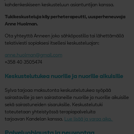
kahdenkeskiseen keskusteluun asiantuntijan kanssa.
Tukikeskusteluja käy perheterapeutti, uusperheneuvoja
Anne Huolman.
Ota yhteyttä Anneen joko sähköpostilla tai lähettämällä
tekstiviesti sopiaksesi itsellesi keskusteluajan:
anne.huolman@gmail.com
+358 40 3505474
Keskustelutukea nuorille ja nuorille aikuisille
Sylva tarjoaa maksutonta keskustelutukea syöpää
sairastaville ja sen sairastaneille nuorille ja nuorille aikuisille
sekä sairastuneiden sisaruksille. Keskustelutuki
toteutetaan yhteistyössä terapiapalveluita
tarjoavan Kandelan kanssa.
Lue lisää ja varaa aika.
Palveluohjausta ja neuvontaa