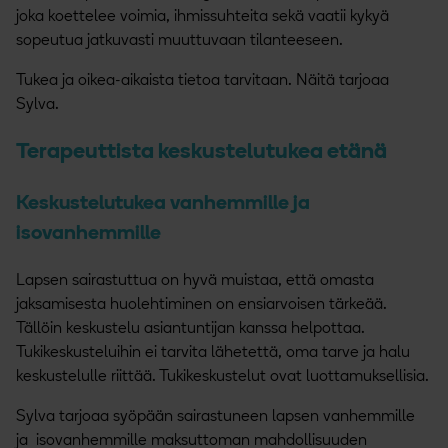
joka koettelee voimia, ihmissuhteita sekä vaatii kykyä
sopeutua jatkuvasti muuttuvaan tilanteeseen.
Tukea ja oikea-aikaista tietoa tarvitaan. Näitä tarjoaa
Sylva.
Terapeuttista keskustelutukea etänä
Keskustelutukea vanhemmille ja
isovanhemmille
Lapsen sairastuttua on hyvä muistaa, että omasta
jaksamisesta huolehtiminen on ensiarvoisen tärkeää.
Tällöin keskustelu asiantuntijan kanssa helpottaa.
Tukikeskusteluihin ei tarvita lähetettä, oma tarve ja halu
keskustelulle riittää. Tukikeskustelut ovat luottamuksellisia.
Sylva tarjoaa syöpään sairastuneen lapsen vanhemmille
ja isovanhemmille maksuttoman mahdollisuuden