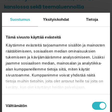
kansiossa sekä teemaluennoilla
Verkkosivuiltamme löytyy tietoa sairastuneen ja hänen
Suostumus
Yksityiskohdat
Tietoja
läheistensä tueksi. Tieto on ryhmitelty kohderyhmittäin:
lapsiperheelle, nuorelle, nuorelle aikuiselle.
Tämä sivusto käyttää evästeitä
Sylva on koonnut VOIMA-kansion, joka tarjoaa tietoa
Käytämme evästeitä tarjoamamme sisällön ja mainosten
sairastuneelle ja hänen läheisilleen sekä palvelee hoitavaa
räätälöimiseen, sosiaalisen median ominaisuuksien
tahoa. VOIMA-kansio annetaan perheille osastoilla. Kansio
tukemiseen ja kävijämäärämme analysoimiseen. Lisäksi
on tuotettu yhteistyössä hoitohenkilökunnan kanssa ja
jaamme sosiaalisen median, mainosalan ja analytiikka-
siihen on koottu tietoa mm. sairastuneen sosiaalieduista,
alan kumppaneillemme tietoja siitä, miten käytät
sairaudesta ja koulusta, Sylvan palveluista ja vertaistuesta.
sivustoamme. Kumppanimme voivat yhdistää näitä
Lisäksi se toimii arkistopaikkana tärkeille papereille ja
tietoja muihin tietoihin, joita olet antanut heille tai joita on
kokoaa yhteen paikkaan tietoa sairastuneesta ja hänen
kerätty, kun olet käyttänyt heidän palvelujaan.
perheestään. Näin kansio auttaa hoitohenkilökuntaa
tukemaan sairastunutta ja hänen läheisiään myös silloin,
S
kun hoitopaikka vaihtuu.
Välttämätön
u
Sylva tuottaa teemaluentoja eri aihepiireistä. Luennot