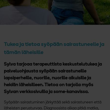
Tukea ja tietoa syöpään sairastuneelle ja
tämän läheisille
Sylva tarjoaa terapeuttista keskustelutukea ja
palveluohjausta syöpään sairastuneille
lapsiperheille, nuorille, nuorille aikuisille ja
heidän läheisilleen. Tietoa on tarjolla myös
Sylvan verkkosivuilla ja some-kanavissa.
Syöpään sairastuminen järkyttää sekä sairastuneen että
läheisten perusturvaa. Diagnoosista alkaa pitkä matka,