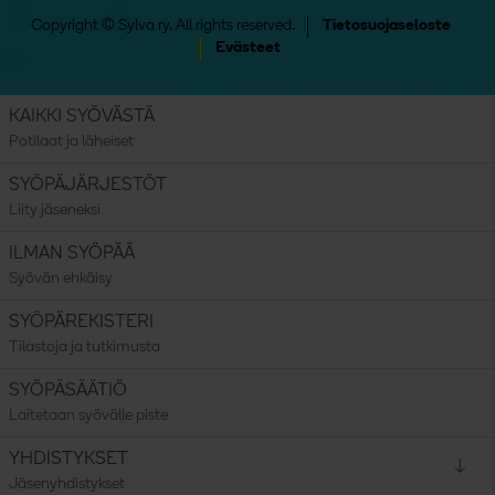
Copyright © Sylva ry. All rights reserved.
Tietosuojaseloste
Evästeet
KAIKKI SYÖVÄSTÄ
Potilaat ja läheiset
SYÖPÄJÄRJESTÖT
Liity jäseneksi
ILMAN SYÖPÄÄ
Syövän ehkäisy
SYÖPÄREKISTERI
Tilastoja ja tutkimusta
SYÖPÄSÄÄTIÖ
Laitetaan syövälle piste
Avaa valikko:
YHDISTYKSET
Jäsenyhdistykset