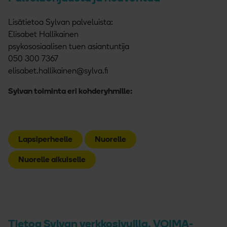
Lisätietoa Sylvan palveluista:
Elisabet Hallikainen
psykososiaalisen tuen asiantuntija
050 300 7367
elisabet.hallikainen@sylva.fi
Sylvan toiminta eri kohderyhmille:
Lapsiperheelle
Nuorelle
Nuorelle aikuiselle
Tietoa Sylvan verkkosivuilla, VOIMA-