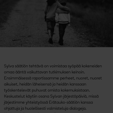
Sylva säätiön tehtävä on voimistaa syöpää kokeneiden
omaa ääntä vaikuttavan tutkimuksen keinoin.
Ensimmäisessä raportissamme perheet, nuoret, nuoret
aikuiset, heidän läheisensä ja heidän kanssaan
työskentelevät puhuvat omista kokemuksistaan.
Keskustelut käytiin osana Sylvan järjestöpäiviä, missä
järjestimme yhteistyössä Erätauko-säätiön kanssa
ohjattuja ja huolellisesti valmisteluja dialogeja.