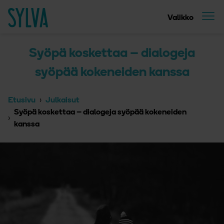
Suoraan sisältöön
Etusivu
Valikko
Syöpä koskettaa – dialogeja
syöpää kokeneiden kanssa
Etusivu
Julkaisut
Syöpä koskettaa – dialogeja syöpää kokeneiden
kanssa