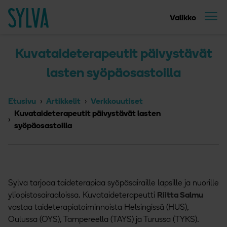
Suoraan sisältöön
Etusivu
Valikko
Kuvataideterapeutit päivystävät
lasten syöpäosastoilla
Etusivu
Artikkelit
Verkkouutiset
Kuvataideterapeutit päivystävät lasten
syöpäosastoilla
Sylva tarjoaa taideterapiaa syöpäsairaille lapsille ja nuorille
yliopistosairaaloissa. Kuvataideterapeutti
Riitta Salmu
vastaa taideterapiatoiminnoista Helsingissä (HUS),
Oulussa (OYS), Tampereella (TAYS) ja Turussa (TYKS).