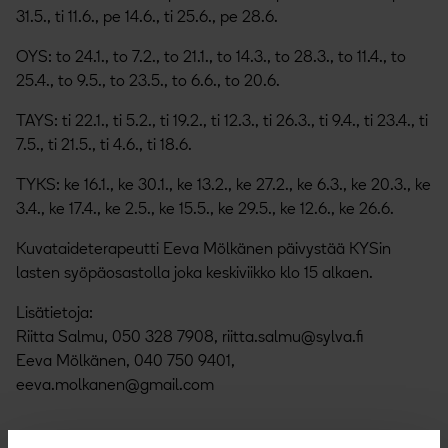
31.5., ti 11.6., pe 14.6., ti 25.6., pe 28.6.
OYS: to 24.1., to 7.2., to 21.1., to 14.3., to 28.3., to 11.4., to
25.4., to 9.5., to 23.5., to 6.6., to 20.6.
TAYS: ti 22.1., ti 5.2., ti 19.2., ti 12.3., ti 26.3., ti 9.4., ti 23.4., ti
7.5., ti 21.5., ti 4.6., ti 18.6.
TYKS: ke 16.1., ke 30.1., ke 13.2., ke 27.2., ke 6.3., ke 20.3., ke
3.4., ke 17.4., ke 2.5., ke 15.5., ke 29.5., ke 12.6., ke 26.6.
Kuvataideterapeutti Eeva Mölkänen päivystää KYSin
lasten syöpäosastolla joka keskiviikko klo 15 alkaen.
Lisätietoja:
Riitta Salmu, 050 328 7908, riitta.salmu@sylva.fi
Eeva Mölkänen, 040 750 9401,
eeva.molkanen@gmail.com