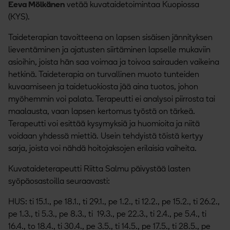
Eeva Mölkänen
vetää kuvataidetoimintaa Kuopiossa
(KYS).
Taideterapian tavoitteena on lapsen sisäisen jännityksen
lieventäminen ja ajatusten siirtäminen lapselle mukaviin
asioihin, joista hän saa voimaa ja toivoa sairauden vaikeina
hetkinä. Taideterapia on turvallinen muoto tunteiden
kuvaamiseen ja taidetuokiosta jää aina tuotos, johon
myöhemmin voi palata. Terapeutti ei analysoi piirrosta tai
maalausta, vaan lapsen kertomus työstä on tärkeä.
Terapeutti voi esittää kysymyksiä ja huomioita ja niitä
voidaan yhdessä miettiä. Usein tehdyistä töistä kertyy
sarja, joista voi nähdä hoitojaksojen erilaisia vaiheita.
Kuvataideterapeutti Riitta Salmu päivystää lasten
syöpäosastoilla seuraavasti:
HUS: ti 15.1., pe 18.1., ti 29.1., pe 1.2., ti 12.2., pe 15.2., ti 26.2.,
pe 1.3., ti 5.3., pe 8.3., ti 19.3., pe 22.3., ti 2.4., pe 5.4., ti
16.4., to 18.4., ti 30.4., pe 3.5., ti 14.5., pe 17.5., ti 28.5., pe