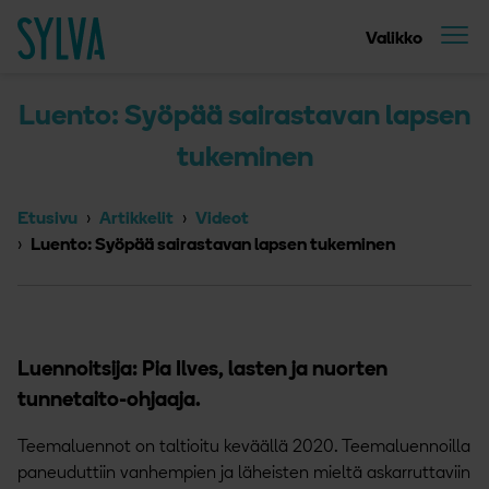
Suoraan sisältöön
Etusivu
Valikko
Luento: Syöpää sairastavan lapsen
tukeminen
Etusivu
Artikkelit
Videot
Luento: Syöpää sairastavan lapsen tukeminen
Luennoitsija: Pia Ilves, lasten ja nuorten
tunnetaito-ohjaaja.
Teemaluennot on taltioitu keväällä 2020. Teemaluennoilla
paneuduttiin vanhempien ja läheisten mieltä askarruttaviin