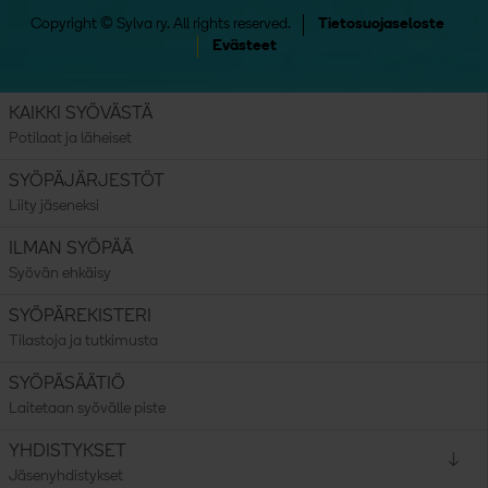
Copyright © Sylva ry. All rights reserved.
Tietosuojaseloste
Evästeet
KAIKKI SYÖVÄSTÄ
Potilaat ja läheiset
SYÖPÄJÄRJESTÖT
Liity jäseneksi
ILMAN SYÖPÄÄ
Syövän ehkäisy
SYÖPÄREKISTERI
Tilastoja ja tutkimusta
SYÖPÄSÄÄTIÖ
Laitetaan syövälle piste
Avaa valikko:
YHDISTYKSET
Jäsenyhdistykset