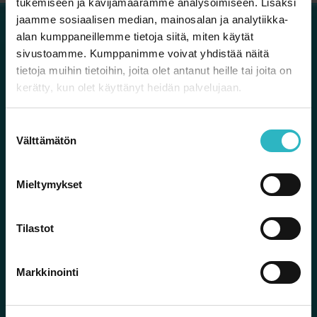
tukemiseen ja kävijämäärämme analysoimiseen. Lisäksi
jaamme sosiaalisen median, mainosalan ja analytiikka-
alan kumppaneillemme tietoja siitä, miten käytät
sivustoamme. Kumppanimme voivat yhdistää näitä
tietoja muihin tietoihin, joita olet antanut heille tai joita on
kerätty, kun olet käyttänyt heidän palvelujaan.
Sylva ry
Tammasaarenlaituri 3
S
00180 Helsinki
Välttämätön
u
o
Yhteystiedot
s
Mieltymykset
Sylvan Facebook
Sylvan Instagram
Sylvan Twitter
Sylvan YouTube
t
u
m
Tilastot
u
Sylvan palvelut
k
Markkinointi
s
e
Nuorelle
n