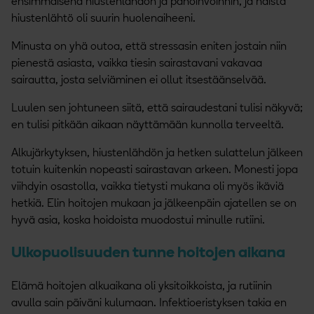
ensimmäisenä hiustenlähdön ja pahoinvoinnin, ja näistä
hiustenlähtö oli suurin huolenaiheeni.
Minusta on yhä outoa, että stressasin eniten jostain niin
pienestä asiasta, vaikka tiesin sairastavani vakavaa
sairautta, josta selviäminen ei ollut itsestäänselvää.
Luulen sen johtuneen siitä, että sairaudestani tulisi näkyvä;
en tulisi pitkään aikaan näyttämään kunnolla terveeltä.
Alkujärkytyksen, hiustenlähdön ja hetken sulattelun jälkeen
totuin kuitenkin nopeasti sairastavan arkeen. Monesti jopa
viihdyin osastolla, vaikka tietysti mukana oli myös ikäviä
hetkiä. Elin hoitojen mukaan ja jälkeenpäin ajatellen se on
hyvä asia, koska hoidoista muodostui minulle rutiini.
Ulkopuolisuuden tunne hoitojen aikana
Elämä hoitojen alkuaikana oli yksitoikkoista, ja rutiinin
avulla sain päiväni kulumaan. Infektioeristyksen takia en