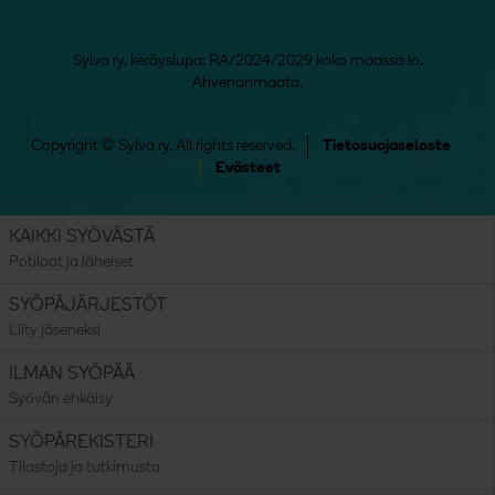
Sylva ry, keräyslupa: RA/2024/2029 koko maassa lo.
Ahvenanmaata.
Copyright © Sylva ry. All rights reserved.
Tietosuojaseloste
Evästeet
KAIKKI SYÖVÄSTÄ
Potilaat ja läheiset
SYÖPÄJÄRJESTÖT
Liity jäseneksi
ILMAN SYÖPÄÄ
Syövän ehkäisy
SYÖPÄREKISTERI
Tilastoja ja tutkimusta