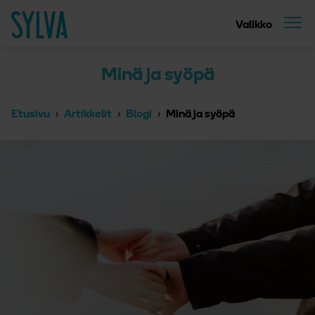
Suoraan sisältöön
Etusivu
Valikko
Minä ja syöpä
Etusivu
Artikkelit
Blogi
Minä ja syöpä