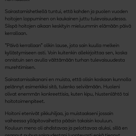
Sairastamishetkellä tuntui, että kahden ja puolen vuoden
hoitojen loppuminen on kaukainen juttu tulevaisuudessa.
Siispä hoitojen aikaan keskityin mieluummin elämään päivä
kerrallaan.
”Päivä kerrallaan” olikin lause, jota sain kuulla melkein
kyllästymiseen asti.
Voin kuitenkin allekirjoittaa sen, koska
onnistuin sen avulla välttämään turhan tulevaisuudesta
murehtimisen.
Sairastamisaikanani en muista, että olisin koskaan kunnolla
pelännyt esimerkiksi sitä, tulenko selviämään. Huoleni
olivat enemmän konkreettisia, kuten kipu, hiustenlähtö tai
hoitotoimenpiteet.
Hoitoni etenivät pikkuhiljaa, ja muistaakseni jossain
vaiheessa ylläpitovaihetta pääsin takaisin kouluun.
Kouluun meno oli ahdistavaa ja pelottavaa aluksi, sillä en
osannut puhua sairaudestani luontevasti enkä tiennyt