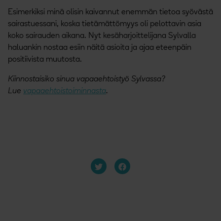
Esimerkiksi minä olisin kaivannut enemmän tietoa syövästä
sairastuessani, koska tietämättömyys oli pelottavin asia
koko sairauden aikana. Nyt kesäharjoittelijana Sylvalla
haluankin nostaa esiin näitä asioita ja ajaa eteenpäin
positiivista muutosta.
Kiinnostaisiko sinua vapaaehtoistyö Sylvassa?
Lue
vapaaehtoistoiminnasta
.