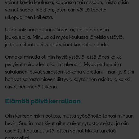
voinut käydä koulussa, kaupassa tai missään, mistä olisin
voinut saada infektion, joten olin välillä todella
ulkopuolinen kaikesta.
Ulkopuolisuuden tunne korostui, koska harrastin
joukkuelajia.
Minulla oli myös koulussa läheisiä ystäviä,
joita en tilanteeni vuoksi voinut kunnolla nähdä.
Onneksi minulla oli niin hyviä ystäviä, että lähes kaikki
pysyivät sairauden aikana tukenani. Myös perheeni ja
sukulaiseni olivat sairastamisaikana vierelläni – isäni ja äitini
hoitivat sairastamiseen liittyviä käytännön asioita ja kaikki
olivat henkisenä tukena.
Elämää päivä kerrallaan
Olin korkean riskin potilas, mutta syöpähoito tehosi minuun
hyvin. Suurimmat kivut aiheutuivat sytostaateista, ja olin
usein turhautunut siitä, etten voinut liikkua tai elää
normaalisti.