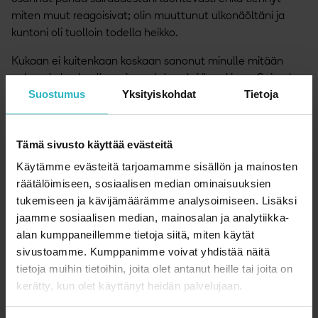
miten muut reagoisivat; olin muuttunut ulkonäöltäni ja
kuntoni oli tuolloin todella heikko.
Kukaan ei kuitenkaan koskaan sanonut minulle mitään
pahaa, ja koulu oli suurimmaksi osaksi ihan kivaa. Sairaala-
Suostumus
Yksityiskohdat
Tietoja
arjen jälkeen se tosin tuntui rankalta, ja minun ei aluksi
tarvinnut olla koulussa edes kokopitkiä päiviä.
Tämä sivusto käyttää evästeitä
Hoitojen loppurutistus pelotti
Käytämme evästeitä tarjoamamme sisällön ja mainosten
Ylläpitovaihe alkoi lopulta tuntua siltä kuin olisin terve.
räätälöimiseen, sosiaalisen median ominaisuuksien
Hoidoissani oli kuitenkin vielä tulossa loppurutistus, joka
tukemiseen ja kävijämäärämme analysoimiseen. Lisäksi
pelotti minua. Hiukseni olivat ehtineet kasvaa hieman ja
jaamme sosiaalisen median, mainosalan ja analytiikka-
tuntui, että olin pääsemässä jaloilleni.
alan kumppaneillemme tietoja siitä, miten käytät
sivustoamme. Kumppanimme voivat yhdistää näitä
Kun loppuhoitojen aikana hiukset lähtivät toisen kerran, se
tietoja muihin tietoihin, joita olet antanut heille tai joita on
tuntui pahemmalta kuin ensimmäisen kerran. Kuntoni, joka
kerätty, kun olet käyttänyt heidän palvelujaan.
oli ylläpitovaiheen aikana hieman palaillut, meni
uudestaan huonommaksi.