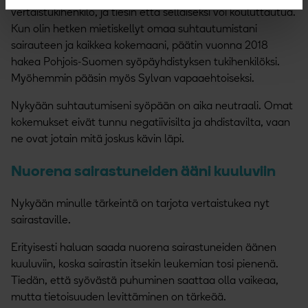
vertaistukihenkilö, ja tiesin että sellaiseksi voi kouluttautua.
Kun olin hetken mietiskellyt omaa suhtautumistani
sairauteen ja kaikkea kokemaani, päätin vuonna 2018
hakea Pohjois-Suomen syöpäyhdistyksen tukihenkilöksi.
Myöhemmin pääsin myös Sylvan vapaaehtoiseksi.
Nykyään suhtautumiseni syöpään on aika neutraali. Omat
kokemukset eivät tunnu negatiivisilta ja ahdistavilta, vaan
ne ovat jotain mitä joskus kävin läpi.
Nuorena sairastuneiden ääni kuuluviin
Nykyään minulle tärkeintä on tarjota vertaistukea nyt
sairastaville.
Erityisesti haluan saada nuorena sairastuneiden äänen
kuuluviin, koska sairastin itsekin leukemian tosi pienenä.
Tiedän, että syövästä puhuminen saattaa olla vaikeaa,
mutta tietoisuuden levittäminen on tärkeää.