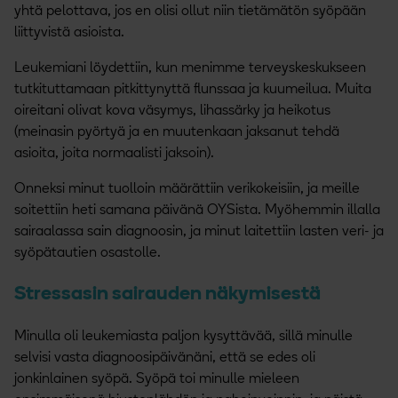
yhtä pelottava, jos en olisi ollut niin tietämätön syöpään
liittyvistä asioista.
Leukemiani löydettiin, kun menimme terveyskeskukseen
tutkituttamaan pitkittynyttä flunssaa ja kuumeilua. Muita
oireitani olivat kova väsymys, lihassärky ja heikotus
(meinasin pyörtyä ja en muutenkaan jaksanut tehdä
asioita, joita normaalisti jaksoin).
Onneksi minut tuolloin määrättiin verikokeisiin, ja meille
soitettiin heti samana päivänä OYSista. Myöhemmin illalla
sairaalassa sain diagnoosin, ja minut laitettiin lasten veri- ja
syöpätautien osastolle.
Stressasin sairauden näkymisestä
Minulla oli leukemiasta paljon kysyttävää, sillä minulle
selvisi vasta diagnoosipäivänäni, että se edes oli
jonkinlainen syöpä. Syöpä toi minulle mieleen