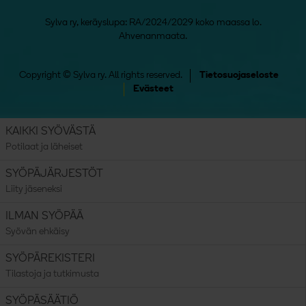
Sylva ry, keräyslupa: RA/2024/2029 koko maassa lo.
Ahvenanmaata.
Copyright © Sylva ry. All rights reserved.
Tietosuojaseloste
Evästeet
KAIKKI SYÖVÄSTÄ
Potilaat ja läheiset
SYÖPÄJÄRJESTÖT
Liity jäseneksi
ILMAN SYÖPÄÄ
Syövän ehkäisy
SYÖPÄREKISTERI
Tilastoja ja tutkimusta
SYÖPÄSÄÄTIÖ