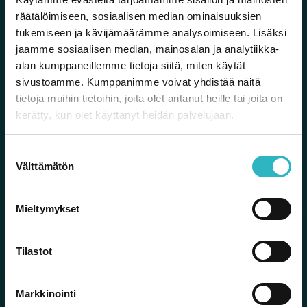
Sylvan palvelut
räätälöimiseen, sosiaalisen median ominaisuuksien
tukemiseen ja kävijämäärämme analysoimiseen. Lisäksi
Nuorelle
jaamme sosiaalisen median, mainosalan ja analytiikka-
alan kumppaneillemme tietoja siitä, miten käytät
Nuorelle aikuiselle
sivustoamme. Kumppanimme voivat yhdistää näitä
tietoja muihin tietoihin, joita olet antanut heille tai joita on
Lapsiperheelle
kerätty, kun olet käyttänyt heidän palvelujaan.
Ammattilaiselle
S
Vapaaehtoiselle
Välttämätön
u
Jäsenille
o
s
Mieltymykset
Verkkokauppa
t
u
m
Tilastot
Tilaa uutiskirje
u
k
Markkinointi
s
Nimi