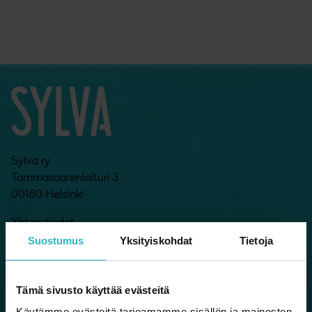
Sylva ry
Tammasaarenlaituri 3
00180 Helsinki
Yhteystiedot
Suostumus
Yksityiskohdat
Tietoja
Sylvan Facebook
Sylvan Instagram
Sylvan Twitter
Sylvan YouTube
Tämä sivusto käyttää evästeitä
Käytämme evästeitä tarjoamamme sisällön ja mainosten