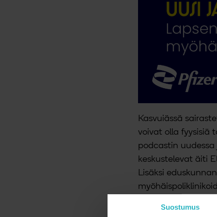
Kasvuiässä sairaste
voivat olla fyysisiä
podcastin uudessa 
keskustelevat äiti E
Lisäksi eduskunnan
myöhäispoliklinikoi
terveydenhuollossa
Suostumus