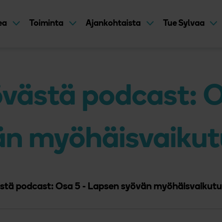
kea
Toiminta
Ajankohtaista
Tue Sylvaa
västä podcast: O
än myöhäisvaikut
tä podcast: Osa 5 - Lapsen syövän myöhäisvaikutu