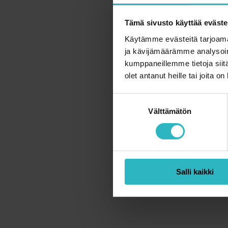
Lapsena tai nuoren
rinnalla elämässä, s
Tämä sivusto käyttää eväste
myöhemmin syövästä
Käytämme evästeitä tarjoama
myöhäisvaikutuksia
ja kävijämäärämme analysoim
kumppaneillemme tietoja siitä
Kuuntele podcast:
olet antanut heille tai joita o
S
Välttämätön
u
o
s
t
u
Salli kaikki
m
u
k
s
e