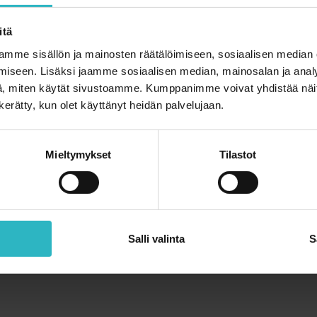
a sairastettu syöpä saattaa kulkea pitkään
illä kaksi kolmasosaa potilaista saa
itä
 tai sen hoidosta johtuvia
mme sisällön ja mainosten räätälöimiseen, sosiaalisen median
.
iseen. Lisäksi jaamme sosiaalisen median, mainosalan ja analy
, miten käytät sivustoamme. Kumppanimme voivat yhdistää näitä t
n kerätty, kun olet käyttänyt heidän palvelujaan.
Mieltymykset
Tilastot
Salli valinta
S