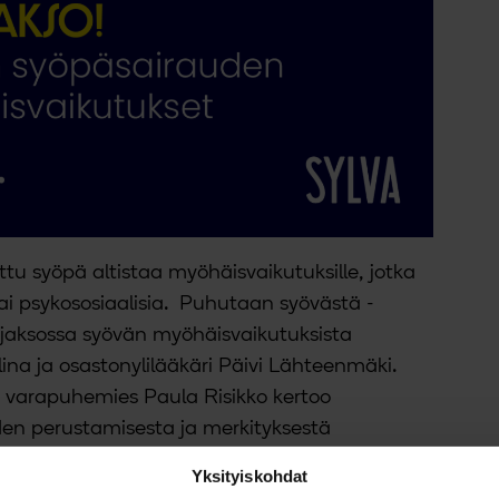
ttu syöpä altistaa myöhäisvaikutuksille, jotka
 tai psykososiaalisia. Puhutaan syövästä -
jaksossa syövän myöhäisvaikutuksista
lina ja osastonylilääkäri Päivi Lähteenmäki.
 varapuhemies Paula Risikko kertoo
den perustamisesta ja merkityksestä
.
Yksityiskohdat