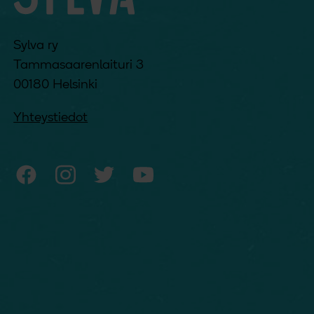
Sylva ry
Tammasaarenlaituri 3
00180 Helsinki
Yhteystiedot
Sylvan Facebook
Sylvan Instagram
Sylvan Twitter
Sylvan YouTube