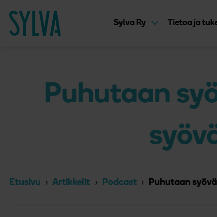
Suoraan sisältöön
Etusivu
Sylva Ry
Tietoa ja tu
Puhutaan syö
syöv
Etusivu
Artikkelit
Podcast
Puhutaan syöväs