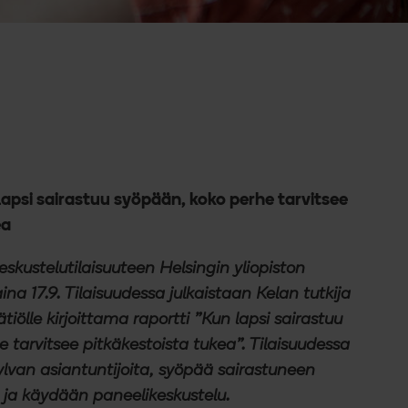
 lapsi sairastuu syöpään
, koko perhe tarvitsee
ea
eskustelutilaisuuteen Helsingin yliopiston
na 17.9. Tilaisuudessa julkaistaan Kelan tutkija
tiölle kirjoittama raportti ”Kun lapsi sairastuu
 tarvitsee pitkäkestoista tukea”. Tilaisuudessa
ylvan asiantuntijoita, syöpää sairastuneen
a käydään paneelikeskustelu.