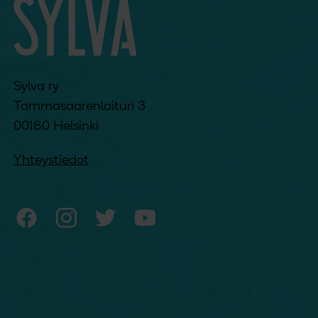
Sylva ry
Tammasaarenlaituri 3
00180 Helsinki
Yhteystiedot
Sylvan Facebook
Sylvan Instagram
Sylvan Twitter
Sylvan YouTube