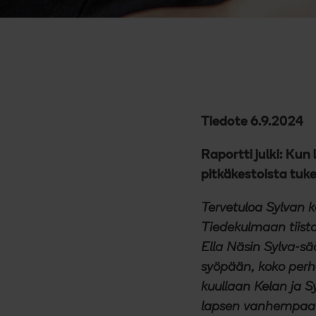
Tiedote 6.9.2024
Raportti julki: Kun
pitkäkestoista tuk
Tervetuloa Sylvan k
Tiedekulmaan tiistai
Ella Näsin Sylva-sää
syöpään, koko perhe
kuullaan Kelan ja S
lapsen vanhempaa j