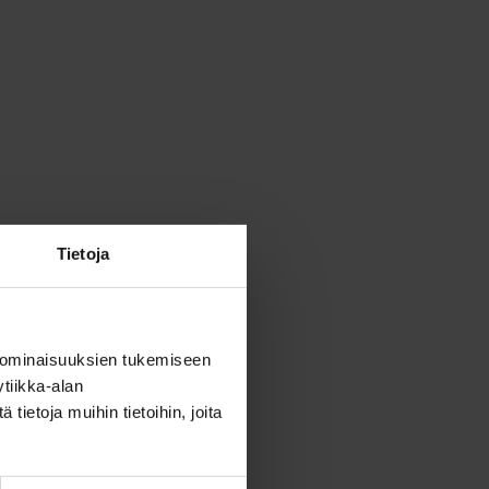
Tietoja
 ominaisuuksien tukemiseen
tiikka-alan
ietoja muihin tietoihin, joita