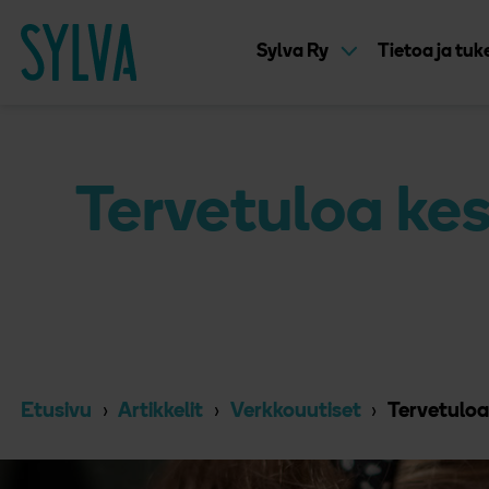
Suoraan sisältöön
Etusivu
Sylva Ry
Tietoa ja tu
Tervetuloa kes
Etusivu
Artikkelit
Verkkouutiset
Tervetuloa 