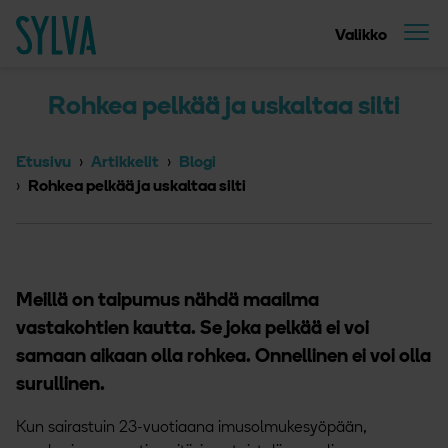
Suoraan sisältöön
Etusivu
Valikko
Rohkea pelkää ja uskaltaa silti
Etusivu
Artikkelit
Blogi
Rohkea pelkää ja uskaltaa silti
Meillä on taipumus nähdä maailma
vastakohtien kautta. Se joka pelkää ei voi
samaan aikaan olla rohkea. Onnellinen ei voi olla
surullinen.
Kun sairastuin 23-vuotiaana imusolmukesyöpään,