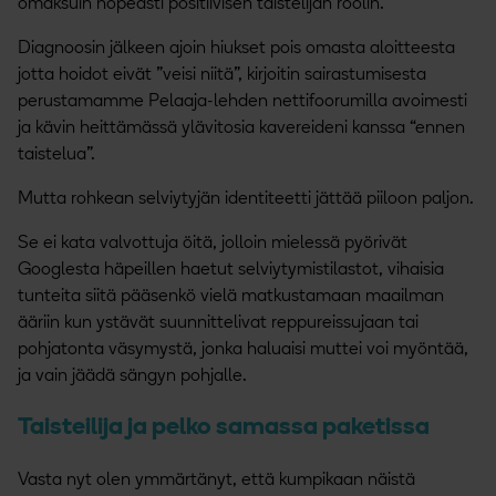
omaksuin nopeasti positiivisen taistelijan roolin.
Diagnoosin jälkeen ajoin hiukset pois omasta aloitteesta
jotta hoidot eivät ”veisi niitä”, kirjoitin sairastumisesta
perustamamme Pelaaja-lehden nettifoorumilla avoimesti
ja kävin heittämässä ylävitosia kavereideni kanssa “ennen
taistelua”.
Mutta rohkean selviytyjän identiteetti jättää piiloon paljon.
Se ei kata valvottuja öitä, jolloin mielessä pyörivät
Googlesta häpeillen haetut selviytymistilastot, vihaisia
tunteita siitä pääsenkö vielä matkustamaan maailman
ääriin kun ystävät suunnittelivat reppureissujaan tai
pohjatonta väsymystä, jonka haluaisi muttei voi myöntää,
ja vain jäädä sängyn pohjalle.
Taisteilija ja pelko samassa paketissa
Vasta nyt olen ymmärtänyt, että kumpikaan näistä