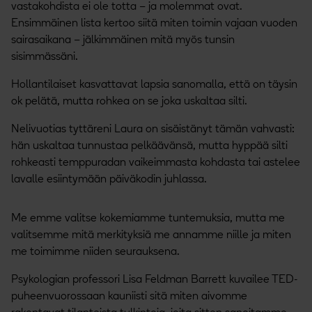
vastakohdista ei ole totta – ja molemmat ovat.
Ensimmäinen lista kertoo siitä miten toimin vajaan vuoden
sairasaikana – jälkimmäinen mitä myös tunsin
sisimmässäni.
Hollantilaiset kasvattavat lapsia sanomalla, että on täysin
ok pelätä, mutta rohkea on se joka uskaltaa silti.
Nelivuotias tyttäreni Laura on sisäistänyt tämän vahvasti:
hän uskaltaa tunnustaa pelkäävänsä, mutta hyppää silti
rohkeasti temppuradan vaikeimmasta kohdasta tai astelee
lavalle esiintymään päiväkodin juhlassa.
Me emme valitse kokemiamme tuntemuksia, mutta me
valitsemme mitä merkityksiä me annamme niille ja miten
me toimimme niiden seurauksena.
Psykologian professori Lisa Feldman Barrett kuvailee TED-
puheenvuorossaan kauniisti sitä miten aivomme