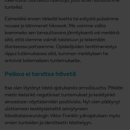
rakentavat tilanteista tulkintoja, joita sitten sanoitamme
tunteiksi.
Esimerkiksi ennen tärkeää koetta tai esitystä pulssimme
nousee ja kämmenet hikoavat. Me voimme valita
koemmeko sen lamauttavana jännityksenä vai merkkinä
siitä, että olemme valmiit taisteluun ja tekemään
tilanteessa parhaamme. Opiskelijoiden tenttimenestys
riippui tutkimuksessa siitä, kumman merkityksen he
antoivat kokemalleen tuntemukselle.
Pelkoa ei tarvitse hävetä
Itse olen löytänyt tästä ajatuksesta armollisuutta. Pitkään
mietin kielsinkö negatiiviset tuntemukset ja keskityinkö
ainoastaan näyttelemään positiivista. Nyt olen päätynyt
ulottamaan keskitysleireiltä selviytyneen
itävaltalaisneurologin Viktor Franklin ydinajatuksen myös
omien tunteiden ja identiteetin käsittelyyn.