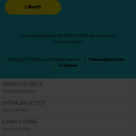
Sylva ry, keräyslupa: RA/2024/2029 koko maassa lo.
Ahvenanmaata.
Copyright © Sylva ry. All rights reserved.
Tietosuojaseloste
Evästeet
KAIKKI SYÖVÄSTÄ
Potilaat ja läheiset
SYÖPÄJÄRJESTÖT
Liity jäseneksi
ILMAN SYÖPÄÄ
Syövän ehkäisy