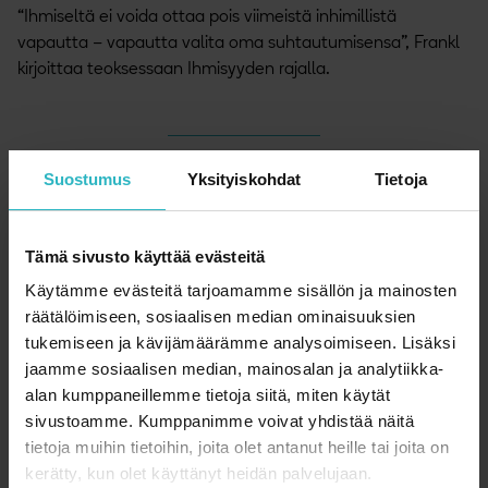
“Ihmiseltä ei voida ottaa pois viimeistä inhimillistä
vapautta – vapautta valita oma suhtautumisensa”, Frankl
kirjoittaa teoksessaan Ihmisyyden rajalla.
Suostumus
Yksityiskohdat
Tietoja
”Yöllä kuolemanpelon kokeminen ei ole
väärin, mutta voimme myös itse valita minkä
merkityksen sille tunteelle antaa.”
Tämä sivusto käyttää evästeitä
Käytämme evästeitä tarjoamamme sisällön ja mainosten
räätälöimiseen, sosiaalisen median ominaisuuksien
tukemiseen ja kävijämäärämme analysoimiseen. Lisäksi
jaamme sosiaalisen median, mainosalan ja analytiikka-
Vaikka olisimme positiivisia taistelijoita, ei tarvitse hävetä
alan kumppaneillemme tietoja siitä, miten käytät
pelkoa ja epävarmuutta tuntemattoman tulevaisuuden
sivustoamme. Kumppanimme voivat yhdistää näitä
edessä. Samalla voimme toimia rohkeasti
tietoja muihin tietoihin, joita olet antanut heille tai joita on
vastoinkäymisten edessä: tehdä voitavamme
kerätty, kun olet käyttänyt heidän palvelujaan.
terveytemme eteen, mutta myös kannustaa muita