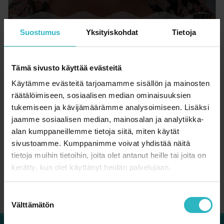
Suostumus
Yksityiskohdat
Tietoja
Tämä sivusto käyttää evästeitä
Käytämme evästeitä tarjoamamme sisällön ja mainosten
räätälöimiseen, sosiaalisen median ominaisuuksien
tukemiseen ja kävijämäärämme analysoimiseen. Lisäksi
jaamme sosiaalisen median, mainosalan ja analytiikka-
alan kumppaneillemme tietoja siitä, miten käytät
sivustoamme. Kumppanimme voivat yhdistää näitä
tietoja muihin tietoihin, joita olet antanut heille tai joita on
Julkaisupäivä: 15.9.2023
kerätty, kun olet käyttänyt heidän palvelujaan.
S
Välttämätön
u
o