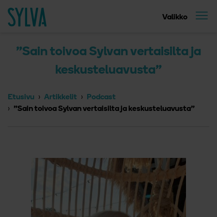
Suoraan sisältöön
Etusivu
Valikko
”Sain toivoa Sylvan vertaisilta ja
keskusteluavusta”
Etusivu
Artikkelit
Podcast
”Sain toivoa Sylvan vertaisilta ja keskusteluavusta”