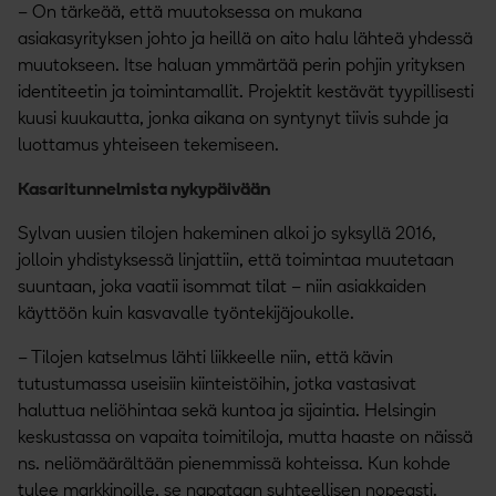
– On tärkeää, että muutoksessa on mukana
asiakasyrityksen johto ja heillä on aito halu lähteä yhdessä
muutokseen. Itse haluan ymmärtää perin pohjin yrityksen
identiteetin ja toimintamallit. Projektit kestävät tyypillisesti
kuusi kuukautta, jonka aikana on syntynyt tiivis suhde ja
luottamus yhteiseen tekemiseen.
Kasaritunnelmista nykypäivään
Sylvan uusien tilojen hakeminen alkoi jo syksyllä 2016,
jolloin yhdistyksessä linjattiin, että toimintaa muutetaan
suuntaan, joka vaatii isommat tilat – niin asiakkaiden
käyttöön kuin kasvavalle työntekijäjoukolle.
– Tilojen katselmus lähti liikkeelle niin, että kävin
tutustumassa useisiin kiinteistöihin, jotka vastasivat
haluttua neliöhintaa sekä kuntoa ja sijaintia. Helsingin
keskustassa on vapaita toimitiloja, mutta haaste on näissä
ns. neliömäärältään pienemmissä kohteissa. Kun kohde
tulee markkinoille, se napataan suhteellisen nopeasti.