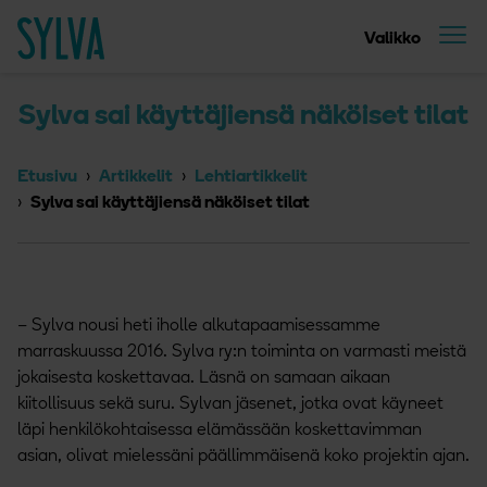
Suoraan sisältöön
Etusivu
Valikko
Sylva sai käyttäjiensä näköiset tilat
Etusivu
Artikkelit
Lehtiartikkelit
Sylva sai käyttäjiensä näköiset tilat
– Sylva nousi heti iholle alkutapaamisessamme
marraskuussa 2016. Sylva ry:n toiminta on varmasti meistä
jokaisesta koskettavaa. Läsnä on samaan aikaan
kiitollisuus sekä suru. Sylvan jäsenet, jotka ovat käyneet
läpi henkilökohtaisessa elämässään koskettavimman
asian, olivat mielessäni päällimmäisenä koko projektin ajan.