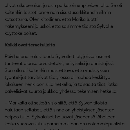
olivat alkuperäiset ja osin purkutoimenpiteiden alla. Se oli
kuitenkin loistotilanne näin sisustusarkkitehdin silmin
katsottuna. Olen kiitollinen, että Marika luotti
näkemykseeni ja uskoi, että saisimme tiloista Sylvalle
käyttökelpoiset.
Kaikki ovat tervetulleita
Päivihelena halusi luoda Sylvalle tilat, joissa jäsenet
tuntevat olonsa arvostetuksi, erityiseksi ja onnistujiksi.
Samalla oli kuitenkin muistettava, että yhdistyksen
työntekijät tarvitsivat tilat, jossa oli rauhaa keskittyä
jokaiseen henkilöön sillä hetkellä, ja toisaalta tilat, jotka
palvelisivat suurta joukkoa yhdessä tekemisen hetkellä.
– Marikalla oli selkeä visio siitä, että Sylvan tiloista
halutaan sellaiset, että sinne on yhdistyksen jäsenten
helppo tulla. Sylvalaiset haluavat jäsenensä lähelleen,
koska vuorovaikutus parhaimmillaan on molemminpuolista