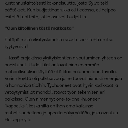
kustannuslähtöisesti kokonaisuutta, josta Sylva teki
päätökset. Kun budjettihaarukka oli tiedossa, oli helppo
esitellä tuotteita, jotka osuivat budjettiin.
”Olen kiitollinen tästä matkasta”
Entäpä mistä yksityiskohdista sisustusarkkitehti on itse
tyytyväisin?
– Tässä projektissa yksityiskohtien nivoutuminen yhteen on
onnistunut. Uudet tilat antavat aina enemmän
mahdollisuuksia käyttää sitä tilaa haluamallaan tavalla.
Värien käyttö oli palkitsevaa ja ne tuovat hienosti energiaa
ja harmoniaa tiloihin. Työhuoneet ovat hyvin kodikkaat ja
vetäytymistilat mahdollistavat työn tekemisen eri
paikoissa. Olen nimennyt one-to-one -huoneen
”kappeliksi”, koska sillä on ihan oma kaikunsa,
rauhallisuudellaan ja upealla näkymällään, joka avautuu
Helsingin ylle.