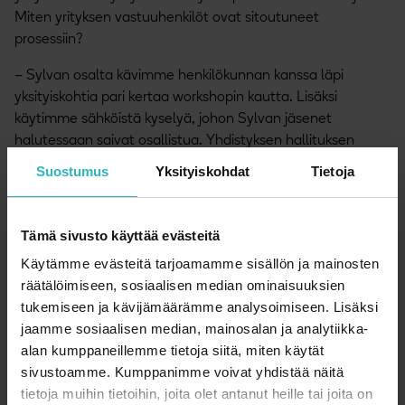
Miten yrityksen vastuuhenkilöt ovat sitoutuneet
prosessiin?
– Sylvan osalta kävimme henkilökunnan kanssa läpi
yksityiskohtia pari kertaa workshopin kautta. Lisäksi
käytimme sähköistä kyselyä, johon Sylvan jäsenet
halutessaan saivat osallistua. Yhdistyksen hallituksen
terveiset välittyivät myös sähköisen kyselyn kautta. Tiivis
Suostumus
Yksityiskohdat
Tietoja
yhteydenpito minun ja Marikan välillä antoi välitöntä
palautetta jokaisella askeleella.
Tämä sivusto käyttää evästeitä
Heti kun Päivihelena ja Marika olivat käyneet Graniittitalon
Käytämme evästeitä tarjoamamme sisällön ja mainosten
tiloissa, Päivihelena piirsi pohjapiirroksen tilaratkaisusta.
räätälöimiseen, sosiaalisen median ominaisuuksien
Tämän pohjalta kiinteistönomistaja Ilmarinen teki omat
tukemiseen ja kävijämäärämme analysoimiseen. Lisäksi
saneerauslaskelmansa, miten se istui saneerausbudjettiin
jaamme sosiaalisen median, mainosalan ja analytiikka-
ja mitkä osa-alueet jäisivät vuokralaisen maksettavaksi tai
alan kumppaneillemme tietoja siitä, miten käytät
vuokraan jyvitettäväksi.
sivustoamme. Kumppanimme voivat yhdistää näitä
– Tämä piirtämäni tilaratkaisu itseasiassa pysyi loppuun
tietoja muihin tietoihin, joita olet antanut heille tai joita on