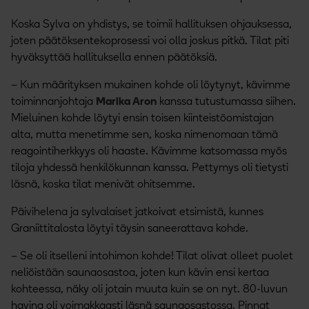
Koska Sylva on yhdistys, se toimii hallituksen ohjauksessa,
joten päätöksentekoprosessi voi olla joskus pitkä. Tilat piti
hyväksyttää hallituksella ennen päätöksiä.
– Kun määrityksen mukainen kohde oli löytynyt, kävimme
toiminnanjohtaja
Marika Aron
kanssa tutustumassa siihen.
Mieluinen kohde löytyi ensin toisen kiinteistöomistajan
alta, mutta menetimme sen, koska nimenomaan tämä
reagointiherkkyys oli haaste. Kävimme katsomassa myös
tiloja yhdessä henkilökunnan kanssa. Pettymys oli tietysti
läsnä, koska tilat menivät ohitsemme.
Päivihelena ja sylvalaiset jatkoivat etsimistä, kunnes
Graniittitalosta löytyi täysin saneerattava kohde.
– Se oli itselleni intohimon kohde! Tilat olivat olleet puolet
neliöistään saunaosastoa, joten kun kävin ensi kertaa
kohteessa, näky oli jotain muuta kuin se on nyt. 80-luvun
havina oli voimakkaasti läsnä saunaosastossa. Pinnat