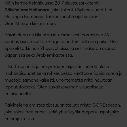
Näin kertoo heinäkuussa 2017 sisustusarkkitehti
Päivihelena Hallanoro
, joka toteutti Sylvan uudet tilat
Helsingin Kampissa Jaakonkadulla sijaitsevaan
Graniittitalon kiinteistöön.
Päivihelena on liikuntaa intohimoisesti harrastava 49-
vuotias sisustusarkkitehti, jolla on teini-ikäinen poika. Hän
opiskeli tutkinnon Yhdysvalloissa ja sen lisäksi on asunut
Japanissa sekä Arabiemiraateissa.
– Kulttuurien kirjo näkyy kädenjäljessäni nähdä tila ja
mahdollisuudet sekä rohkeudessa käyttää erilaisia värejä ja
muotoja samanaikaisesti, unohtamatta mitä halutaan
lopputulokseksi. Olen suvaitsevainen visuaaliselle
erilaisuudelle.
Päivihelena omistaa tilasuunnittelutoimisto COREspacen,
joka toimii freelancer- sekä yhteistyökumppanuuspohjalta
eri projekteissa.