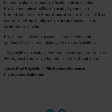
Luonnonvalon ja kaupungin läsnäolo oli asia, jonka
Päivihelena halusi sisällyttää osaksi Sylvan tiloja.
Esimerkiksi keltainen SmartBlock on sijoitettu niin, että se
avautuu kohti kattonäkymää ja antaa monia erilaisia
vivahteita kokea tila.
Päivihelenalle Sylvan uusien tilojen tekeminen oli
sykähdyttävä kokemus, joka pysyy mielessä pitkään.
– Sylva jää aina osaksi elämääni, sen ihmiset ja tuntu, joka
yhdistyksestä huokuu. Olen kiitollinen tästä matkasta.
Teksti:
Mari Pöyhtäri
ja
Päivihelena Hallanoro
Kuva:
Jonne Salminen