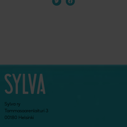
Sylva ry
Tammasaarenlaituri 3
00180 Helsinki