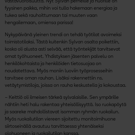
vastavuoroisuutta. Nyt Sylvan perheille ja nuorille on
fyysinen paikka, mihin voi tulla hakemaan energiaa ja
tukea sekä rauhoittumaan tai muuten vaan
hengailemaan, omiensa parissa!
Nykypäivänä yleinen trendi on tehdä työtilat avoimeksi
toimistotilaksi. Tästä kuitenkin Sylvan osalta poikettiin,
koska oli alusta asti selvää, että työntekijät tarvitsevat
omat työhuoneet. Yhdistyksen jäsenten palvelu on
henkilökohtaista ja henkilöiden tietosuojaa on
noudatettava. Myös moniin luoviin työprosesseihin
tarvitsee oman rauhan. Lisäksi rakennettiin ns.
vetäytymistiloja, joissa on rauha keskustella ja kokoustaa.
– Keittiö oli ilmeisen tärkeä sylvalaisille. Sen ympärille
nähtiin heti halu rakentaa yhteisöllisyyttä. Iso ruokapöytä
ja saareke mahdollistavat isomman ryhmän ruokailun.
Myös ruokailutilan viereen sijoitettu monitoimihuone
siirtoseinällä avautuu tarvittaessa yhtenäiseksi
olohuoneen ja ruokailutilan kanssa.