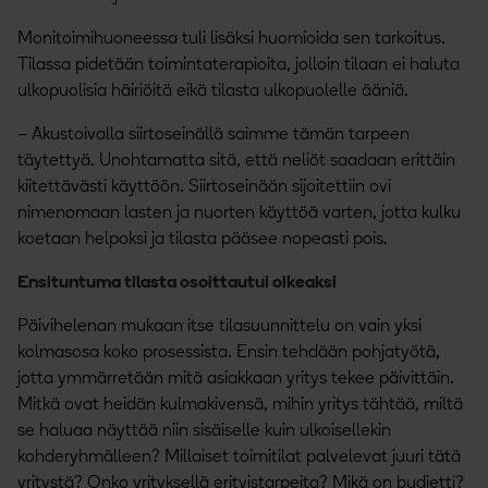
Monitoimihuoneessa tuli lisäksi huomioida sen tarkoitus.
Tilassa pidetään toimintaterapioita, jolloin tilaan ei haluta
ulkopuolisia häiriöitä eikä tilasta ulkopuolelle ääniä.
– Akustoivalla siirtoseinällä saimme tämän tarpeen
täytettyä. Unohtamatta sitä, että neliöt saadaan erittäin
kiitettävästi käyttöön. Siirtoseinään sijoitettiin ovi
nimenomaan lasten ja nuorten käyttöä varten, jotta kulku
koetaan helpoksi ja tilasta pääsee nopeasti pois.
Ensituntuma tilasta osoittautui oikeaksi
Päivihelenan mukaan itse tilasuunnittelu on vain yksi
kolmasosa koko prosessista. Ensin tehdään pohjatyötä,
jotta ymmärretään mitä asiakkaan yritys tekee päivittäin.
Mitkä ovat heidän kulmakivensä, mihin yritys tähtää, miltä
se haluaa näyttää niin sisäiselle kuin ulkoisellekin
kohderyhmälleen? Millaiset toimitilat palvelevat juuri tätä
yritystä? Onko yrityksellä erityistarpeita? Mikä on budjetti?