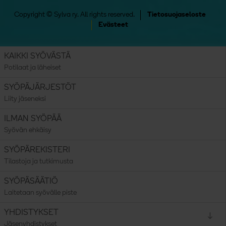
Copyright © Sylva ry. All rights reserved.
Tietosuojaseloste
Evästeet
KAIKKI SYÖVÄSTÄ
Potilaat ja läheiset
SYÖPÄJÄRJESTÖT
Liity jäseneksi
ILMAN SYÖPÄÄ
Syövän ehkäisy
SYÖPÄREKISTERI
Tilastoja ja tutkimusta
SYÖPÄSÄÄTIÖ
Laitetaan syövälle piste
Avaa valikko:
YHDISTYKSET
Jäsenyhdistykset