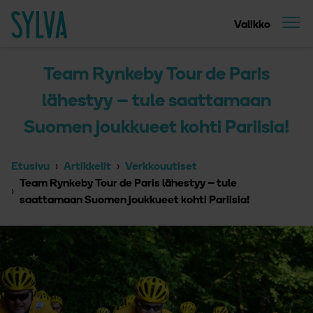
Suoraan sisältöön
Etusivu
Valikko
Team Rynkeby Tour de Paris
lähestyy – tule saattamaan
Suomen joukkueet kohti Pariisia!
Etusivu
Artikkelit
Verkkouutiset
Team Rynkeby Tour de Paris lähestyy – tule
saattamaan Suomen joukkueet kohti Pariisia!