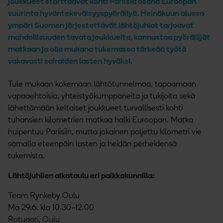
joukkueet starttaavat kohti Pariisia osana Euroopan
suurinta hyväntekeväisyyspyöräilyä. Heinäkuun alussa
ympäri Suomen järjestettävät lähtöjuhlat tarjoavat
mahdollisuuden tavata joukkueita, kannustaa pyöräilijät
matkaan ja olla mukana tukemassa tärkeää työtä
vakavasti sairaiden lasten hyväksi.
Tule mukaan kokemaan lähtötunnelmaa, tapaamaan
vapaaehtoisia, yhteistyökumppaneita ja tukijoita sekä
lähettämään keltaiset joukkueet turvallisesti kohti
tuhansien kilometrien matkaa halki Euroopan. Matka
huipentuu Pariisiin, mutta jokainen poljettu kilometri vie
samalla eteenpäin lasten ja heidän perheidensä
tukemista.
Lähtöjuhlien aikataulu eri paikkakunnilla:
Team Rynkeby Oulu
Ma 29.6. klo 10.30–12.00
Rotuaari, Oulu