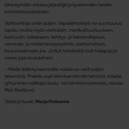
lähestymään erilaisia järjestöjä ja kyselemään heidän
toimintamuodoistaan.
Vaihtoehtoja onkin paljon. Vapaaehtoistyö voi suuntautua
lapsiin, mutta myös vanhuksiin, monikulttuurisuuteen,
kulttuuriin, taiteeseen, kehitys- ja katastrofiapuun,
vammais- ja mielenterveystyöhön, saattohoitoon,
koulumaailmaan jne. Jotkut tehtävistä ovat helppoja ja
osaan jopa koulutetaan.
– Meille ikääntyneemmille naisille on vielä paljon
tekemistä. Yhdelle sopii kahvilaemännän tehtävä, toiselle
ryhtyminen vaikkapa koulu- tai toimistomummoksi, nauraa
Mari Backlund.
Teksti ja kuvat:
Merja Kiviluoma