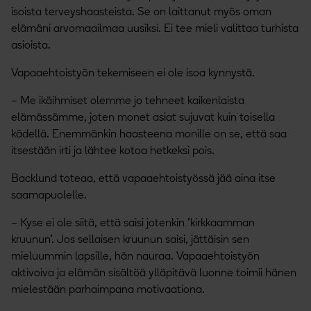
isoista terveyshaasteista. Se on laittanut myös oman
elämäni arvomaailmaa uusiksi. Ei tee mieli valittaa turhista
asioista.
Vapaaehtoistyön tekemiseen ei ole isoa kynnystä.
– Me ikäihmiset olemme jo tehneet kaikenlaista
elämässämme, joten monet asiat sujuvat kuin toisella
kädellä. Enemmänkin haasteena monille on se, että saa
itsestään irti ja lähtee kotoa hetkeksi pois.
Backlund toteaa, että vapaaehtoistyössä jää aina itse
saamapuolelle.
– Kyse ei ole siitä, että saisi jotenkin ’kirkkaamman
kruunun’. Jos sellaisen kruunun saisi, jättäisin sen
mieluummin lapsille, hän nauraa. Vapaaehtoistyön
aktivoiva ja elämän sisältöä ylläpitävä luonne toimii hänen
mielestään parhaimpana motivaationa.