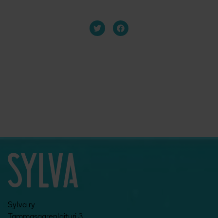
Sylva ry
Tammasaarenlaituri 3