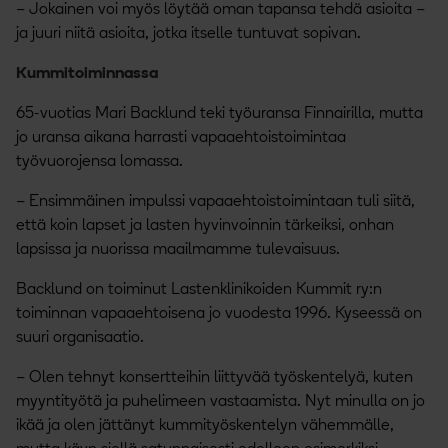
– Jokainen voi myös löytää oman tapansa tehdä asioita –
ja juuri niitä asioita, jotka itselle tuntuvat sopivan.
Kummitoiminnassa
65-vuotias Mari Backlund teki työuransa Finnairilla, mutta
jo uransa aikana harrasti vapaaehtoistoimintaa
työvuorojensa lomassa.
– Ensimmäinen impulssi vapaaehtoistoimintaan tuli siitä,
että koin lapset ja lasten hyvinvoinnin tärkeiksi, onhan
lapsissa ja nuorissa maailmamme tulevaisuus.
Backlund on toiminut Lastenklinikoiden Kummit ry:n
toiminnan vapaaehtoisena jo vuodesta 1996. Kyseessä on
suuri organisaatio.
– Olen tehnyt konsertteihin liittyvää työskentelyä, kuten
myyntityötä ja puhelimeen vastaamista. Nyt minulla on jo
ikää ja olen jättänyt kummityöskentelyn vähemmälle,