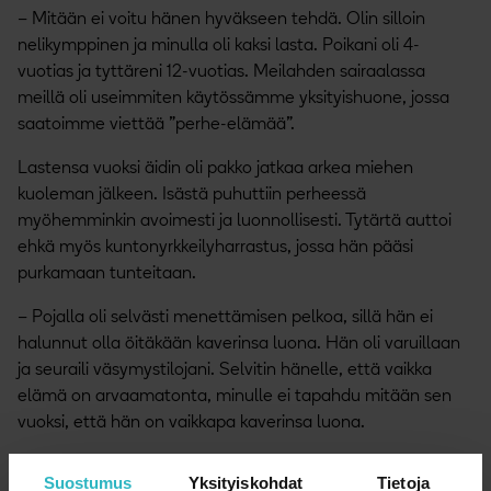
– Mitään ei voitu hänen hyväkseen tehdä. Olin silloin
nelikymppinen ja minulla oli kaksi lasta. Poikani oli 4-
vuotias ja tyttäreni 12-vuotias. Meilahden sairaalassa
meillä oli useimmiten käytössämme yksityishuone, jossa
saatoimme viettää ”perhe-elämää”.
Lastensa vuoksi äidin oli pakko jatkaa arkea miehen
kuoleman jälkeen. Isästä puhuttiin perheessä
myöhemminkin avoimesti ja luonnollisesti. Tytärtä auttoi
ehkä myös kuntonyrkkeilyharrastus, jossa hän pääsi
purkamaan tunteitaan.
– Pojalla oli selvästi menettämisen pelkoa, sillä hän ei
halunnut olla öitäkään kaverinsa luona. Hän oli varuillaan
ja seuraili väsymystilojani. Selvitin hänelle, että vaikka
elämä on arvaamatonta, minulle ei tapahdu mitään sen
vuoksi, että hän on vaikkapa kaverinsa luona.
– Tuohon aikaan ei vielä ollut vertaistukea saatavilla
Suostumus
Yksityiskohdat
Tietoja