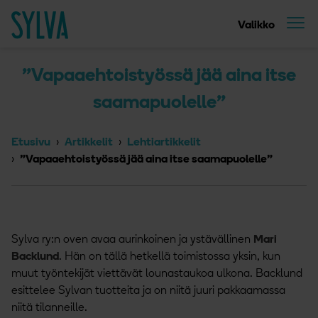
Suoraan sisältöön
Etusivu
Valikko
”Vapaaehtoistyössä jää aina itse
saamapuolelle”
Etusivu
Artikkelit
Lehtiartikkelit
”Vapaaehtoistyössä jää aina itse saamapuolelle”
Sylva ry:n oven avaa aurinkoinen ja ystävällinen
Mari
Backlund
. Hän on tällä hetkellä toimistossa yksin, kun
muut työntekijät viettävät lounastaukoa ulkona. Backlund
esittelee Sylvan tuotteita ja on niitä juuri pakkaamassa
niitä tilanneille.