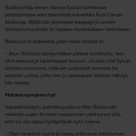
Backlund käy kerran viikossa Sylvan toimistossa
postittamassa sekä tekemässä esimerkiksi Fuck Cancer -
käsikoruja. Välillä hän järjestelee kaappeja ja uuteen
toimiston muuttokin loi tarpeen monenlaiseen tekemiseen.
Backlund on eläkkeellä, joten aikaa hänellä on.
– Asun Töölössä, kävelymatkan päässä toimistolta. Vein
tänä aamuna jo lapsenlapset kouluun. Ja ellen olisi Sylvan
toimistomummona, roikkuisin luultavasti somessa tai
katsoisin uutisia, jotka olen jo useampaan kertaan nähnyt,
hän toteaa.
Matalan kynnyksen työ
Vapaaehtoistyön parhaita puolia on Mari Backlundin
mielestä uusien ihmisten tapaaminen sekä tunne siitä,
että voi olla lapsia hyödyttävän työn tukena.
– Olen tavannut nuoria ja lapsia, jotka ovat selviytyneet