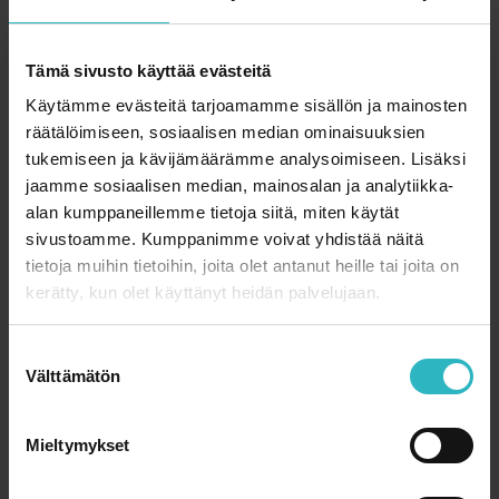
samaan tapaan kuin nyt, ja minusta tuntui, että olin
harvinaisen nuori leskeksi. Sylvan toiminnassa vertaistuki
on onneksi vahva toimintamuoto, lapset ja aikuiset
Tämä sivusto käyttää evästeitä
pääsevät purkamaan tuntojaan sitä kautta.
Käytämme evästeitä tarjoamamme sisällön ja mainosten
Sydämellä lapset
räätälöimiseen, sosiaalisen median ominaisuuksien
tukemiseen ja kävijämäärämme analysoimiseen. Lisäksi
Miehen sairastuminen sai Backlundin monella tavalla
jaamme sosiaalisen median, mainosalan ja analytiikka-
miettimään asioita.
alan kumppaneillemme tietoja siitä, miten käytät
sivustoamme. Kumppanimme voivat yhdistää näitä
– Sairaalassa ollessani mietin, että meidän aikuisten on
tietoja muihin tietoihin, joita olet antanut heille tai joita on
ehkä helpompi käsitellä sairautta ja kuolemaa kuin lasten.
kerätty, kun olet käyttänyt heidän palvelujaan.
Mietinkin, miten voisin olla avuksi nimenomaan lapsille.
Silloin löysin Lastenklinikoiden Kummit.
S
Backlund ihmettelee monien kohtaamiensa lasten
Välttämätön
u
sisukkuutta. Kummitoiminnasta hän muistaa erään
o
muutaman vuoden ikäisen pikkupojan, joka oli ollut isossa
s
Mieltymykset
sydänleikkauksessa.
t
u
– Olin perheen emäntänä päivän ja jännitin etukäteen