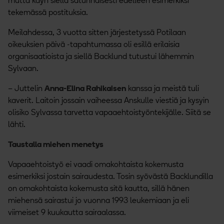
mutta käyn siellä satunnaisesti edelleen esimerkiksi
tekemässä postituksia.
Meilahdessa, 3 vuotta sitten järjestetyssä Potilaan
oikeuksien päivä -tapahtumassa oli esillä erilaisia
organisaatioista ja siellä Backlund tutustui lähemmin
Sylvaan.
– Juttelin
Anna-Elina Rahikaisen
kanssa ja meistä tuli
kaverit. Laitoin jossain vaiheessa Anskulle viestiä ja kysyin
olisiko Sylvassa tarvetta vapaaehtoistyöntekijälle. Siitä se
lähti.
Taustalla miehen menetys
Vapaaehtoistyö ei vaadi omakohtaista kokemusta
esimerkiksi jostain sairaudesta. Tosin syövästä Backlundilla
on omakohtaista kokemusta sitä kautta, sillä hänen
miehensä sairastui jo vuonna 1993 leukemiaan ja eli
viimeiset 9 kuukautta sairaalassa.