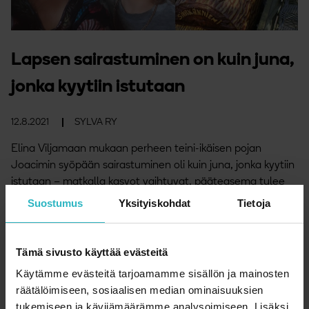
Lapsen sairastuminen on kuin juna,
jonka kyytiin istutaan
12.8.2021
SYLVA RY
Elina Viljamaan mukaan perheen teini-ikäisen pojan
Joacimin syöpään sairastuminen oli kuin juna, jonka kyytiin
istutaan – matkalla kasvot vaihtuvat, pääteasema tulee
joillakin aiemmin ja toisilla se vaihtuu lennosta.
Suostumus
Yksityiskohdat
Tietoja
Sairastuminen järisytti koko perheen elämää; myös
terveiden sisarusten arki muuttui ja turvallisuudentunne
järkkyi.
Tämä sivusto käyttää evästeitä
Käytämme evästeitä tarjoamamme sisällön ja mainosten
Lue lisää
räätälöimiseen, sosiaalisen median ominaisuuksien
tukemiseen ja kävijämäärämme analysoimiseen. Lisäksi