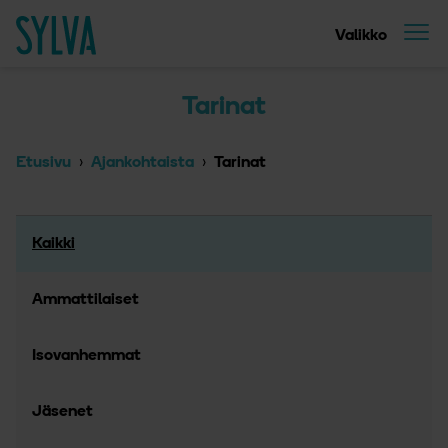
Suoraan sisältöön
Etusivu
Valikko
Tarinat
Etusivu
Ajankohtaista
Tarinat
Kaikki
Ammattilaiset
Isovanhemmat
Jäsenet