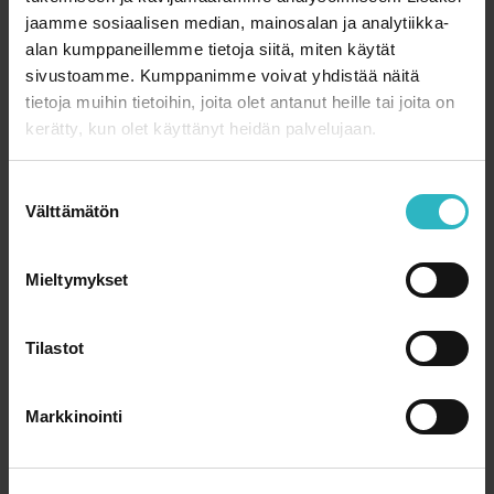
jaamme sosiaalisen median, mainosalan ja analytiikka-
alan kumppaneillemme tietoja siitä, miten käytät
sivustoamme. Kumppanimme voivat yhdistää näitä
tietoja muihin tietoihin, joita olet antanut heille tai joita on
kerätty, kun olet käyttänyt heidän palvelujaan.
S
Välttämätön
u
o
s
Mieltymykset
t
Sisaruksetkin tarvitsevat tukea
u
ystäviltä ja aikuisilta
m
Tilastot
u
k
12.8.2019
SYLVA RY
Markkinointi
s
Syöpään sairastuneen Joacimin sisarukset Jetro ja Debora
e
tukivat veljeään hoitojen aikana sanoin ja varsinkin teoin.
n