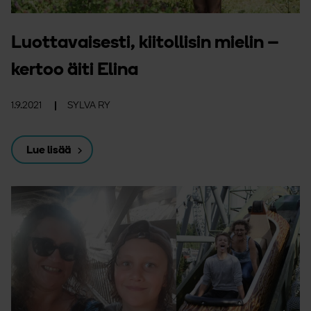
Luottavaisesti, kiitollisin mielin –
kertoo äiti Elina
1.9.2021
SYLVA RY
Lue lisää