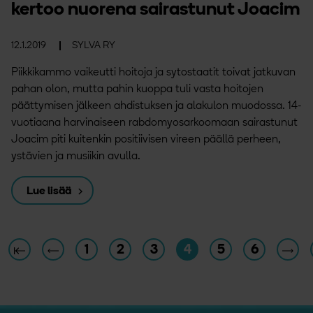
kertoo nuorena sairastunut Joacim
12.1.2019
SYLVA RY
Piikkikammo vaikeutti hoitoja ja sytostaatit toivat jatkuvan
pahan olon, mutta pahin kuoppa tuli vasta hoitojen
päättymisen jälkeen ahdistuksen ja alakulon muodossa. 14-
vuotiaana harvinaiseen rabdomyosarkoomaan sairastunut
Joacim piti kuitenkin positiivisen vireen päällä perheen,
ystävien ja musiikin avulla.
Lue lisää
1
2
3
4
5
6