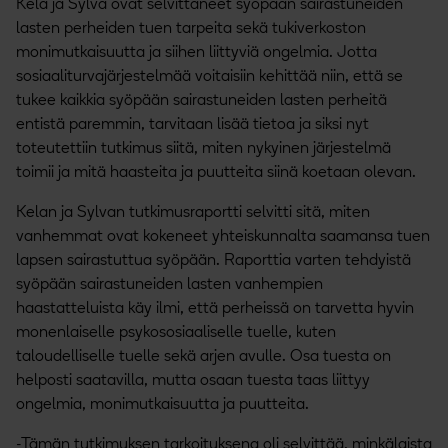
Kela ja Sylva ovat selvittäneet syöpään sairastuneiden
lasten perheiden tuen tarpeita sekä tukiverkoston
monimutkaisuutta ja siihen liittyviä ongelmia. Jotta
sosiaaliturvajärjestelmää voitaisiin kehittää niin, että se
tukee kaikkia syöpään sairastuneiden lasten perheitä
entistä paremmin, tarvitaan lisää tietoa ja siksi nyt
toteutettiin tutkimus siitä, miten nykyinen järjestelmä
toimii ja mitä haasteita ja puutteita siinä koetaan olevan.
Kelan ja Sylvan tutkimusraportti selvitti sitä, miten
vanhemmat ovat kokeneet yhteiskunnalta saamansa tuen
lapsen sairastuttua syöpään. Raporttia varten tehdyistä
syöpään sairastuneiden lasten vanhempien
haastatteluista käy ilmi, että perheissä on tarvetta hyvin
monenlaiselle psykososiaaliselle tuelle, kuten
taloudelliselle tuelle sekä arjen avulle. Osa tuesta on
helposti saatavilla, mutta osaan tuesta taas liittyy
ongelmia, monimutkaisuutta ja puutteita.
-Tämän tutkimuksen tarkoituksena oli selvittää, minkälaista