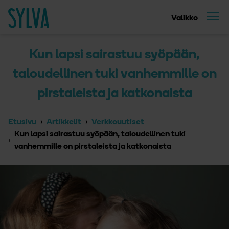
Suoraan sisältöön
Etusivu
Valikko
Kun lapsi sairastuu syöpään,
taloudellinen tuki vanhemmille on
pirstaleista ja katkonaista
Etusivu
Artikkelit
Verkkouutiset
Kun lapsi sairastuu syöpään, taloudellinen tuki
vanhemmille on pirstaleista ja katkonaista