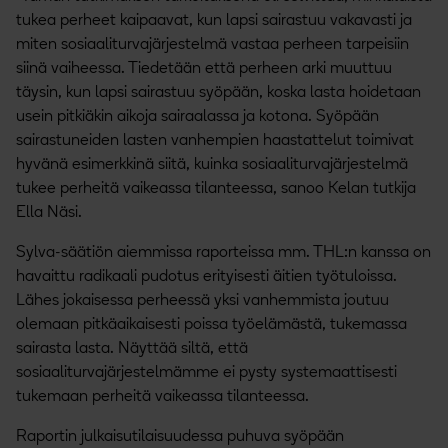
tukea perheet kaipaavat, kun lapsi sairastuu vakavasti ja
miten sosiaaliturvajärjestelmä vastaa perheen tarpeisiin
siinä vaiheessa. Tiedetään että perheen arki muuttuu
täysin, kun lapsi sairastuu syöpään, koska lasta hoidetaan
usein pitkiäkin aikoja sairaalassa ja kotona. Syöpään
sairastuneiden lasten vanhempien haastattelut toimivat
hyvänä esimerkkinä siitä, kuinka sosiaaliturvajärjestelmä
tukee perheitä vaikeassa tilanteessa, sanoo Kelan tutkija
Ella Näsi.
Sylva-säätiön aiemmissa raporteissa mm. THL:n kanssa on
havaittu radikaali pudotus erityisesti äitien työtuloissa.
Lähes jokaisessa perheessä yksi vanhemmista joutuu
olemaan pitkäaikaisesti poissa työelämästä, tukemassa
sairasta lasta. Näyttää siltä, että
sosiaaliturvajärjestelmämme ei pysty systemaattisesti
tukemaan perheitä vaikeassa tilanteessa.
Raportin julkaisutilaisuudessa puhuva syöpään