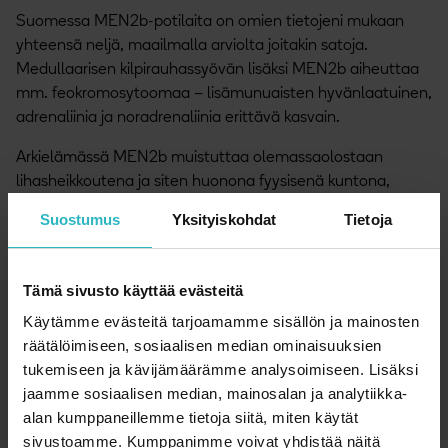
Suomessa MEN2b-potilaita on omien tietojeni mukaan
yhteensä neljä, maailmalla arviolta joitakin satoja.
Medullaarisen kilpirauhassyövän lisäksi MEN2b aiheuttaa
mm. feokromosytoomaa – lisämunuaisten hyvänlaatuinen,
adrenaliinia ja noradrenaliinia erittävä kasvain.
Arkielämässä MEN2b muistuttaa olemassaolostaan
lihasheikkoutena ja siten huonona fyysisenä kuntona,
erilaisina ruuansulatuskanavan oireina ja vatsakipuina.
Suostumus
Yksityiskohdat
Tietoja
Oireet ovat moninaisia ja on hankala sanoa, mikä kaikki on
oireyhtymän aiheuttamaa ja mikä ei. Arpapeliä on myös
se, mitä oireyhtymä tuo tullessaan vuosien kuluessa. Sen
Tämä sivusto käyttää evästeitä
vuoksi käyn kontrolleissa säännöllisesti.
Käytämme evästeitä tarjoamamme sisällön ja mainosten
räätälöimiseen, sosiaalisen median ominaisuuksien
15 vuotta sairastumisen jälkeen
tukemiseen ja kävijämäärämme analysoimiseen. Lisäksi
jaamme sosiaalisen median, mainosalan ja analytiikka-
Vuosia myöhemmin päästyäni Itä-Suomen yliopistoon
alan kumppaneillemme tietoja siitä, miten käytät
opiskelemaan farmaseutiksi, oma hoitohistoria alkoi
sivustoamme. Kumppanimme voivat yhdistää näitä