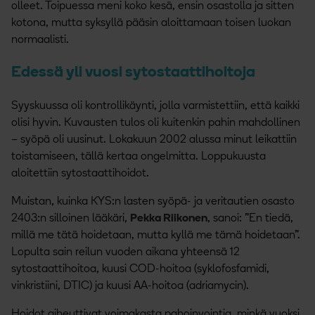
olleet. Toipuessa meni koko kesä, ensin osastolla ja sitten
kotona, mutta syksyllä pääsin aloittamaan toisen luokan
normaalisti.
Edessä yli vuosi sytostaattihoitoja
Syyskuussa oli kontrollikäynti, jolla varmistettiin, että kaikki
olisi hyvin. Kuvausten tulos oli kuitenkin pahin mahdollinen
– syöpä oli uusinut. Lokakuun 2002 alussa minut leikattiin
toistamiseen, tällä kertaa ongelmitta. Loppukuusta
aloitettiin sytostaattihoidot.
Muistan, kuinka KYS:n lasten syöpä- ja veritautien osasto
2403:n silloinen lääkäri,
Pekka Riikonen
, sanoi: ”En tiedä,
millä me tätä hoidetaan, mutta kyllä me tämä hoidetaan”.
Lopulta sain reilun vuoden aikana yhteensä 12
sytostaattihoitoa, kuusi COD-hoitoa (syklofosfamidi,
vinkristiini, DTIC) ja kuusi AA-hoitoa (adriamycin).
Hoidot aiheuttivat voimakasta pahoinvointia, minkä vuoksi