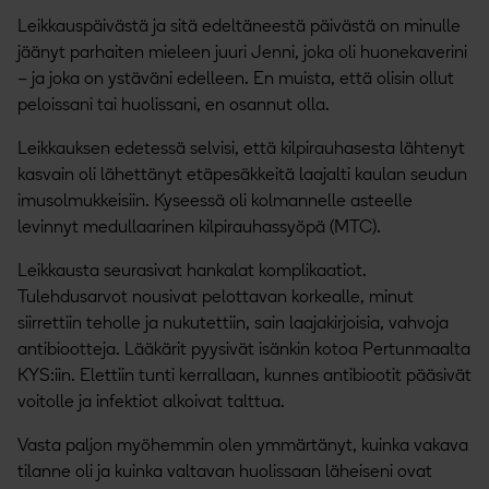
Leikkauspäivästä ja sitä edeltäneestä päivästä on minulle
jäänyt parhaiten mieleen juuri Jenni, joka oli huonekaverini
– ja joka on ystäväni edelleen. En muista, että olisin ollut
peloissani tai huolissani, en osannut olla.
Leikkauksen edetessä selvisi, että kilpirauhasesta lähtenyt
kasvain oli lähettänyt etäpesäkkeitä laajalti kaulan seudun
imusolmukkeisiin. Kyseessä oli kolmannelle asteelle
levinnyt medullaarinen kilpirauhassyöpä (MTC).
Leikkausta seurasivat hankalat komplikaatiot.
Tulehdusarvot nousivat pelottavan korkealle, minut
siirrettiin teholle ja nukutettiin, sain laajakirjoisia, vahvoja
antibiootteja. Lääkärit pyysivät isänkin kotoa Pertunmaalta
KYS:iin. Elettiin tunti kerrallaan, kunnes antibiootit pääsivät
voitolle ja infektiot alkoivat talttua.
Vasta paljon myöhemmin olen ymmärtänyt, kuinka vakava
tilanne oli ja kuinka valtavan huolissaan läheiseni ovat