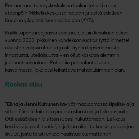
Pertunmaan terveyskeskuksen lääkäri lähetti minut
eteenpäin Mikkelin keskussairaalaan ja sieltä edelleen
Kuopion yliopistolliseen sairaalaan (KYS).
Kaikki tapahtui vajaassa viikossa. Elettiin kesäkuun alkua
vuonna 2002, pikkuinen kahdeksanvuotias tyttö ihmetteli
aikuisten vakavia ilmeitä ja oli täynnä lapsenomaista
innostusta, uteliaisuutta – en ollut koskaan aiemmin
joutunut sairaalaan. Puhuttiin pahanlaatuisesta
kasvaimesta, joka olisi leikattava mahdollisimman pian.
Raskas alku
”
Elina
ja
Jenni Kuitunen
kävivät maalaamassa kipsikuvia ja
sitten Elinalle laitettiin puudutuslaastarit ja leikkauspaita.
Otit esilääkkeen ja sitten rupesi nukuttamaan. Leikkaus
kesti viisi ja puoli tuntia”, kirjoittaa äitini turkoosin päiväkirjan
sivulla, josta teksti uhkaa haalistua olemattomiin.