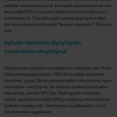
pelkään oksentamista yhä. Enempää sytostaatteja ei voitu
antaa eikä MTC:n nostama kalsitoniini-hormonipitoisuus
enää laskenut. Tulevaisuus jäi suureksi kysymysmerkiksi,
olin remissiossa, mutta vailla ”terveen papereita”. Sitä olen
yhä.
Syövän taustalta löytyi hyvin
harvinainen oireyhtymä
Kilpirauhasen syövistä medullaarinen todetaan vain 5%:lla
kilpirauhassyöpäpotilaista. MEN2b (multiple endocrine
neoplasia, tyyppi 2b) on pistemutaation aiheuttama, hyvin
harvinainen oireyhtymä. Se altistaa umpieritysrauhasten
kasvaimille, etenkin MTC:lle. Tästä syystä minultakin
otettiin geenitesti kesällä 2002 ja paljastui, että sairastan
kyseistä oireyhtymää. Vanhempieni ja pikkusiskoni testit
olivat onneksi negatiiviset.