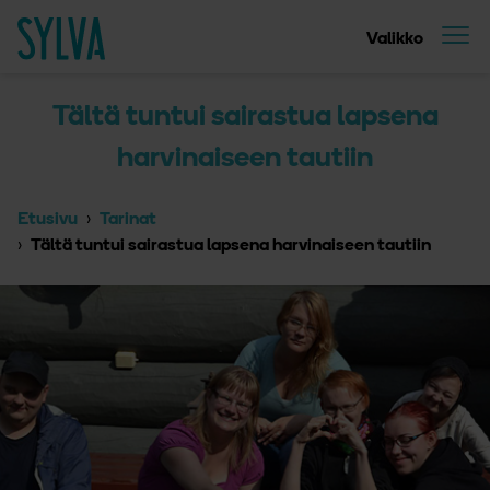
Suoraan sisältöön
Etusivu
Valikko
Tältä tuntui sairastua lapsena
harvinaiseen tautiin
Etusivu
Tarinat
Tältä tuntui sairastua lapsena harvinaiseen tautiin