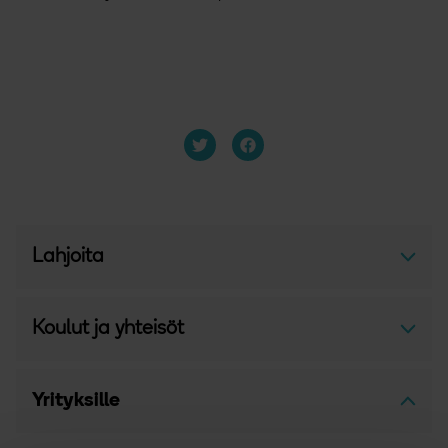
Lahjoita
Avaa v
Koulut ja yhteisöt
Avaa v
Yrityksille
Avaa v