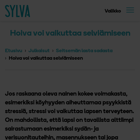
Suoraan sisältöön
Etusivu
Valikko
Hoiva voi vaikuttaa selviämiseen
Etusivu
Julkaisut
Seitsemän lasta sadasta
Hoiva voi vaikuttaa selviämiseen
Jos raskaana oleva nainen kokee voimakasta,
esimerkiksi köyhyyden aiheuttamaa psyykkistä
stressiä, stressi voi vaikuttaa lapsen terveyteen.
On mahdollista, että lapsi on tavallista alttiimpi
sairastumaan esimerkiksi sydän- ja
verisuonitauteihin, masennukseen tai jopa