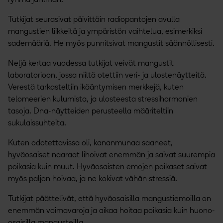
Tutkijat seurasivat päivittäin radiopantojen avulla
mangustien liikkeitä ja ympäristön vaihtelua, esimerkiksi
sademääriä. He myös punnitsivat mangustit säännöllisesti.
Neljä kertaa vuodessa tutkijat veivät mangustit
laboratorioon, jossa niiltä otettiin veri- ja ulostenäytteitä.
Verestä tarkasteltiin ikääntymisen merkkejä, kuten
telomeerien kulumista, ja ulosteesta stressihormonien
tasoja. Dna-näytteiden perusteella määriteltiin
sukulaissuhteita.
Kuten odotettavissa oli, kananmunaa saaneet,
hyväosaiset naaraat lihoivat enemmän ja saivat suurempia
poikasia kuin muut. Hyväosaisten emojen poikaset saivat
myös paljon hoivaa, ja ne kokivat vähän stressiä.
Tutkijat päättelivät, että hyväosaisilla mangustiemoilla on
enemmän voimavaroja ja aikaa hoitaa poikasia kuin huono-
osaisilla mangusteilla.