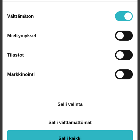
mahdollista omistautua lapsen hoitoon niin
S
kokonaisvaltaisesti kuin he ilman ongelmia osallistuisivat,
Välttämätön
u
sillä voi olla merkitystä lapsen fysiologiaan.
o
s
Vitikainen painottaa, että vanhempien kyky tai varsinkaan
Mieltymykset
t
halu hoivata lastaan ei riipu millään tavalla tulotasosta.
u
Kuitenkin pienituloisissa perheissä vanhempien voi olla
m
Tilastot
vaikeaa tai mahdotonta käyttää ylimääräistä aikaa lapsen
u
hoitamiseen ilman, että perheen talous romahtaa. Sillä voi
k
olla vaikutuksia lapsen sairauden etenemiseen ja siitä
Markkinointi
s
paranemiseen.
e
”Yllättävän pienetkin lapset kantavat huolta perheen
n
toimeentulosta ja vanhempien jaksamisesta.”
v
Salli valinta
a
Tutkimus Ugandassa jatkuu. Seuraavassa vaiheessa
l
tutkijat seuraavat eriarvoisuuskokeessa syntyneiden
i
Salli välttämättömät
poikasten elämää aikuisena. Mangusteilta otetaan
n
karvanäytteitä, joista mitataan kortisolitasoja ja
t
Salli kaikki
stressialttiutta.