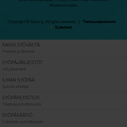
Ahvenanmaata.
Copyright © Sylva ry. All rights reserved.
Tietosuojaseloste
Evästeet
KAIKKI SYÖVÄSTÄ
Potilaat ja läheiset
SYÖPÄJÄRJESTÖT
Liity jäseneksi
ILMAN SYÖPÄÄ
Syövän ehkäisy
SYÖPÄREKISTERI
Tilastoja ja tutkimusta
SYÖPÄSÄÄTIÖ
Laitetaan syövälle piste