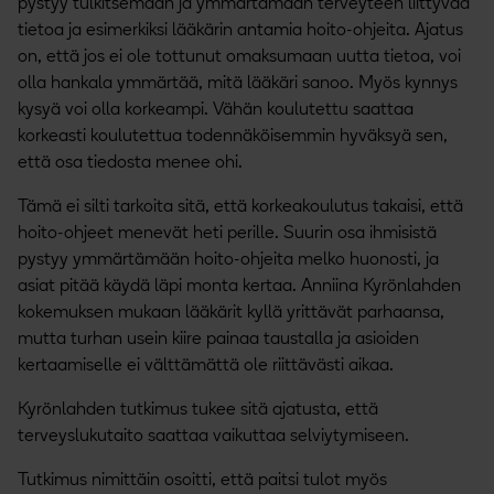
pystyy tulkitsemaan ja ymmärtämään terveyteen liittyvää
tietoa ja esimerkiksi lääkärin antamia hoito-ohjeita. Ajatus
on, että jos ei ole tottunut omaksumaan uutta tietoa, voi
olla hankala ymmärtää, mitä lääkäri sanoo. Myös kynnys
kysyä voi olla korkeampi. Vähän koulutettu saattaa
korkeasti koulutettua todennäköisemmin hyväksyä sen,
että osa tiedosta menee ohi.
Tämä ei silti tarkoita sitä, että korkeakoulutus takaisi, että
hoito-ohjeet menevät heti perille. Suurin osa ihmisistä
pystyy ymmärtämään hoito-ohjeita melko huonosti, ja
asiat pitää käydä läpi monta kertaa. Anniina Kyrönlahden
kokemuksen mukaan lääkärit kyllä yrittävät parhaansa,
mutta turhan usein kiire painaa taustalla ja asioiden
kertaamiselle ei välttämättä ole riittävästi aikaa.
Kyrönlahden tutkimus tukee sitä ajatusta, että
terveyslukutaito saattaa vaikuttaa selviytymiseen.
Tutkimus nimittäin osoitti, että paitsi tulot myös