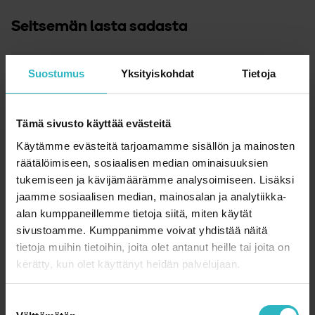
Seitsemän lasta sadasta
Tiivistelmä
Suostumus
Yksityiskohdat
Tietoja
Johdanto
Tämä sivusto käyttää evästeitä
Hoito on samanlaista
Käytämme evästeitä tarjoamamme sisällön ja mainosten
räätälöimiseen, sosiaalisen median ominaisuuksien
Yksityiseltä nopeammin hoitoon?
tukemiseen ja kävijämäärämme analysoimiseen. Lisäksi
jaamme sosiaalisen median, mainosalan ja analytiikka-
Eriarvoisuus ei näy osastolla
alan kumppaneillemme tietoja siitä, miten käytät
sivustoamme. Kumppanimme voivat yhdistää näitä
Vanhemmat noudattavat ohjeita hyvin
tietoja muihin tietoihin, joita olet antanut heille tai joita on
kerätty, kun olet käyttänyt heidän palvelujaan.
Sosiologi pitää tuloksia johdonmukaisina
S
Verkostot hyödyttävät sairastuneita