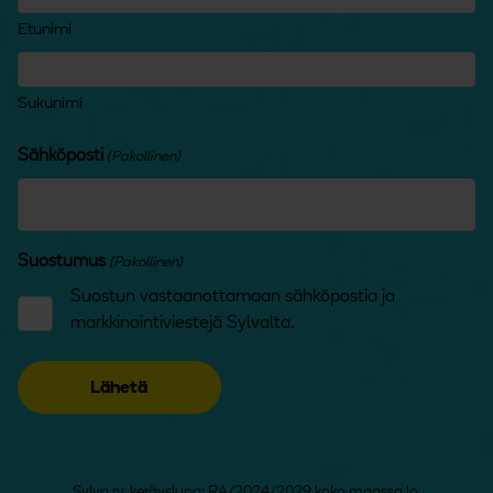
Etunimi
Sukunimi
Sähköposti
(Pakollinen)
Suostumus
(Pakollinen)
Suostun vastaanottamaan sähköpostia ja
markkinointiviestejä Sylvalta.
Sylva ry, keräyslupa: RA/2024/2029 koko maassa lo.