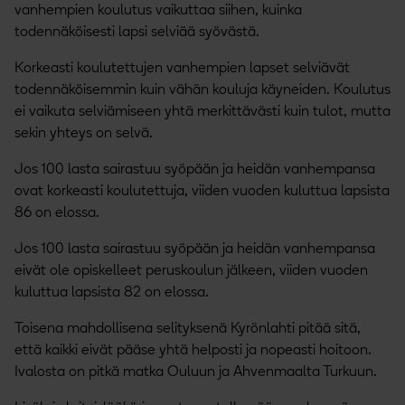
vanhempien koulutus vaikuttaa siihen, kuinka
todennäköisesti lapsi selviää syövästä.
Korkeasti koulutettujen vanhempien lapset selviävät
todennäköisemmin kuin vähän kouluja käyneiden. Koulutus
ei vaikuta selviämiseen yhtä merkittävästi kuin tulot, mutta
sekin yhteys on selvä.
Jos 100 lasta sairastuu syöpään ja heidän vanhempansa
ovat korkeasti koulutettuja, viiden vuoden kuluttua lapsista
86 on elossa.
Jos 100 lasta sairastuu syöpään ja heidän vanhempansa
eivät ole opiskelleet peruskoulun jälkeen, viiden vuoden
kuluttua lapsista 82 on elossa.
Toisena mahdollisena selityksenä Kyrönlahti pitää sitä,
että kaikki eivät pääse yhtä helposti ja nopeasti hoitoon.
Ivalosta on pitkä matka Ouluun ja Ahvenmaalta Turkuun.