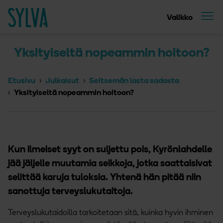
Suoraan sisältöön
Etusivu
Valikko
Yksityiseltä nopeammin hoitoon?
Etusivu
Julkaisut
Seitsemän lasta sadasta
Yksityiseltä nopeammin hoitoon?
Kun ilmeiset syyt on suljettu pois, Kyrönlahdelle
jää jäljelle muutamia seikkoja, jotka saattaisivat
selittää karuja tuloksia. Yhtenä hän pitää niin
sanottuja terveyslukutaitoja.
Terveyslukutaidoilla tarkoitetaan sitä, kuinka hyvin ihminen