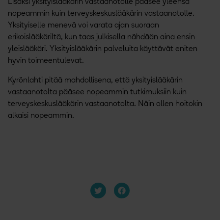
Lisäksi yksityislääkärin vastaanotolle pääsee yleensä
nopeammin kuin terveyskeskuslääkärin vastaanotolle.
Yksityiselle menevä voi varata ajan suoraan
erikoislääkäriltä, kun taas julkisella nähdään aina ensin
yleislääkäri. Yksityislääkärin palveluita käyttävät eniten
hyvin toimeentulevat.
Kyrönlahti pitää mahdollisena, että yksityislääkärin
vastaanotolta pääsee nopeammin tutkimuksiin kuin
terveyskeskuslääkärin vastaanotolta. Näin ollen hoitokin
alkaisi nopeammin.