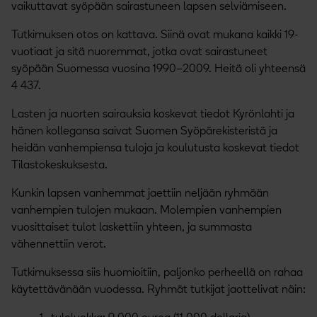
vaikuttavat syöpään sairastuneen lapsen selviämiseen.
Tutkimuksen otos on kattava. Siinä ovat mukana kaikki 19-
vuotiaat ja sitä nuoremmat, jotka ovat sairastuneet
syöpään Suomessa vuosina 1990–2009. Heitä oli yhteensä
4 437.
Lasten ja nuorten sairauksia koskevat tiedot Kyrönlahti ja
hänen kollegansa saivat Suomen Syöpärekisteristä ja
heidän vanhempiensa tuloja ja koulutusta koskevat tiedot
Tilastokeskuksesta.
Kunkin lapsen vanhemmat jaettiin neljään ryhmään
vanhempien tulojen mukaan. Molempien vanhempien
vuosittaiset tulot laskettiin yhteen, ja summasta
vähennettiin verot.
Tutkimuksessa siis huomioitiin, paljonko perheellä on rahaa
käytettävänään vuodessa. Ryhmät tutkijat jaottelivat näin: