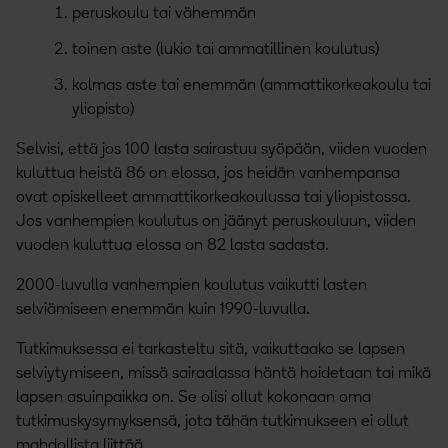
peruskoulu tai vähemmän
toinen aste (lukio tai ammatillinen koulutus)
kolmas aste tai enemmän (ammattikorkeakoulu tai
yliopisto)
Selvisi, että jos 100 lasta sairastuu syöpään, viiden vuoden
kuluttua heistä 86 on elossa, jos heidän vanhempansa
ovat opiskelleet ammattikorkeakoulussa tai yliopistossa.
Jos vanhempien koulutus on jäänyt peruskouluun, viiden
vuoden kuluttua elossa on 82 lasta sadasta.
2000-luvulla vanhempien koulutus vaikutti lasten
selviämiseen enemmän kuin 1990-luvulla.
Tutkimuksessa ei tarkasteltu sitä, vaikuttaako se lapsen
selviytymiseen, missä sairaalassa häntä hoidetaan tai mikä
lapsen asuinpaikka on. Se olisi ollut kokonaan oma
tutkimuskysymyksensä, jota tähän tutkimukseen ei ollut
mahdollista liittää.