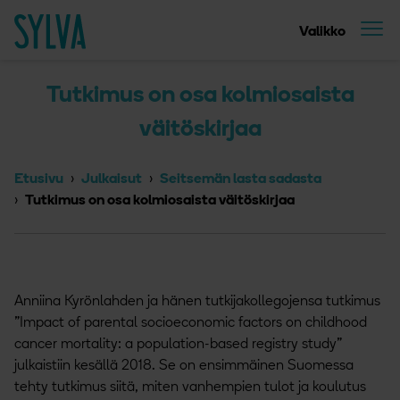
Suoraan sisältöön
Etusivu
Valikko
Tutkimus on osa kolmiosaista
väitöskirjaa
Etusivu
Julkaisut
Seitsemän lasta sadasta
Tutkimus on osa kolmiosaista väitöskirjaa
Anniina Kyrönlahden ja hänen tutkijakollegojensa tutkimus
”Impact of parental socioeconomic factors on childhood
cancer mortality: a population-based registry study”
julkaistiin kesällä 2018. Se on ensimmäinen Suomessa
tehty tutkimus siitä, miten vanhempien tulot ja koulutus