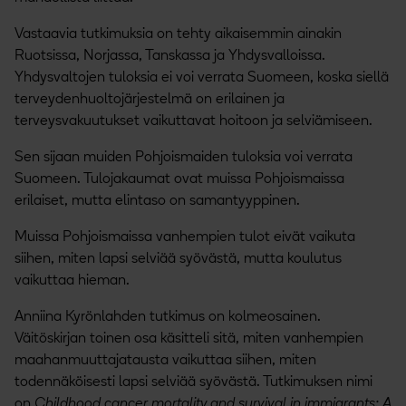
Vastaavia tutkimuksia on tehty aikaisemmin ainakin
Ruotsissa, Norjassa, Tanskassa ja Yhdysvalloissa.
Yhdysvaltojen tuloksia ei voi verrata Suomeen, koska siellä
terveydenhuoltojärjestelmä on erilainen ja
terveysvakuutukset vaikuttavat hoitoon ja selviämiseen.
Sen sijaan muiden Pohjoismaiden tuloksia voi verrata
Suomeen. Tulojakaumat ovat muissa Pohjoismaissa
erilaiset, mutta elintaso on samantyyppinen.
Muissa Pohjoismaissa vanhempien tulot eivät vaikuta
siihen, miten lapsi selviää syövästä, mutta koulutus
vaikuttaa hieman.
Anniina Kyrönlahden tutkimus on kolmeosainen.
Väitöskirjan toinen osa käsitteli sitä, miten vanhempien
maahanmuuttajatausta vaikuttaa siihen, miten
todennäköisesti lapsi selviää syövästä. Tutkimuksen nimi
on
Childhood cancer mortality and survival in immigrants: A