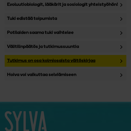
Evoluutiobiologit, lääkärit ja sosiologit yhteistyöhön!
Tuki edistää toipumista
Potilaiden saama tuki vaihtelee
Välitilinpäätös ja tutkimussuuntia
Tutkimus on osa kolmiosaista väitöskirjaa
Hoiva voi vaikuttaa selviämiseen