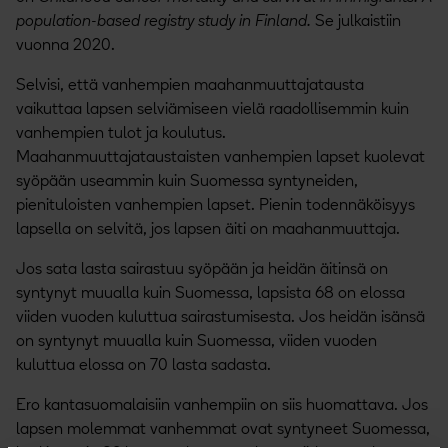
population-based registry study in Finland.
Se julkaistiin
vuonna 2020.
Selvisi, että vanhempien maahanmuuttajatausta
vaikuttaa lapsen selviämiseen vielä raadollisemmin kuin
vanhempien tulot ja koulutus.
Maahanmuuttajataustaisten vanhempien lapset kuolevat
syöpään useammin kuin Suomessa syntyneiden,
pienituloisten vanhempien lapset. Pienin todennäköisyys
lapsella on selvitä, jos lapsen äiti on maahanmuuttaja.
Jos sata lasta sairastuu syöpään ja heidän äitinsä on
syntynyt muualla kuin Suomessa, lapsista 68 on elossa
viiden vuoden kuluttua sairastumisesta. Jos heidän isänsä
on syntynyt muualla kuin Suomessa, viiden vuoden
kuluttua elossa on 70 lasta sadasta.
Ero kantasuomalaisiin vanhempiin on siis huomattava. Jos
lapsen molemmat vanhemmat ovat syntyneet Suomessa,