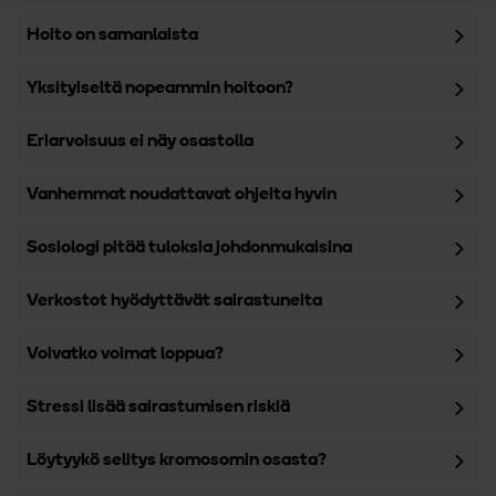
Hoito on samanlaista
Yksityiseltä nopeammin hoitoon?
Eriarvoisuus ei näy osastolla
Vanhemmat noudattavat ohjeita hyvin
Sosiologi pitää tuloksia johdonmukaisina
Verkostot hyödyttävät sairastuneita
Voivatko voimat loppua?
Stressi lisää sairastumisen riskiä
Löytyykö selitys kromosomin osasta?