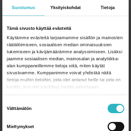
keskimäärin 83 lasta sadasta on elossa viiden vuoden
Suostumus
Yksityiskohdat
Tietoja
kuluttua sairastumisesta.
Anniina Kyrönlahden mukaan geneettiset syyt saattavat
osaltaan selittää eroa, mutta ei tässä mittakaavassa.
Tämä sivusto käyttää evästeitä
Käytämme evästeitä tarjoamamme sisällön ja mainosten
”Tutkimus on yksi osoitus siitä, että Suomessa
räätälöimiseen, sosiaalisen median ominaisuuksien
maahanmuuttajien integroinnissa on epäonnistuttu
tukemiseen ja kävijämäärämme analysoimiseen. Lisäksi
pahasti”, hän sanoo.
jaamme sosiaalisen median, mainosalan ja analytiikka-
Väitöstyön kolmasosa valmistuu aikaisintaan vuoden 2021
alan kumppaneillemme tietoja siitä, miten käytät
lopussa. Se selvittää, millaisia lääketieteellisiä syitä syöpää
sivustoamme. Kumppanimme voivat yhdistää näitä
sairastaneiden lasten kuolemien taustalla on.
tietoja muihin tietoihin, joita olet antanut heille tai joita on
kerätty, kun olet käyttänyt heidän palvelujaan.
*
Impact of parental socioeconomic factors on childhood
cancer mortality: A population-based registry study.
S
Välttämätön
Anniina Tolkkinen, Laura Madanat-Harjuoja, Mervi
u
Taskinen, Matti Rantanen, Nea Malila, Janne Pitkäniemi.
o
s
Mieltymykset
*
Childhood cancer mortality and survival in immigrants: A
t