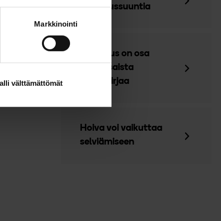
tutkimussuuntia
Markkinointi
Tutkimus on osa
kolmiosaista
väitöskirjaa
alli välttämättömät
Hoiva voi vaikuttaa
selviämiseen