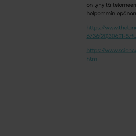
on lyhyitä telomeeri
helpommin epänorm
https://www.thelan
6736(20)30621-8/ful
https://www.scien
htm