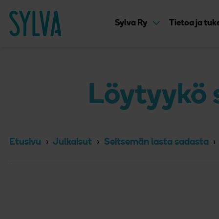
Suoraan sisältöön
Etusivu
Sylva Ry
Tietoa ja tu
Löytyykö 
Etusivu
Julkaisut
Seitsemän lasta sadasta