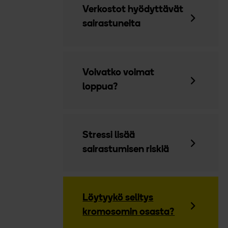
Verkostot hyödyttävät
sairastuneita
Voivatko voimat
loppua?
Stressi lisää
sairastumisen riskiä
Löytyykö selitys
kromosomin osasta?