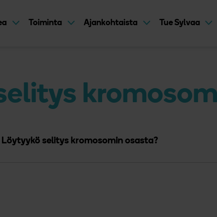
kea
Toiminta
Ajankohtaista
Tue Sylvaa
selitys kromosom
Löytyykö selitys kromosomin osasta?