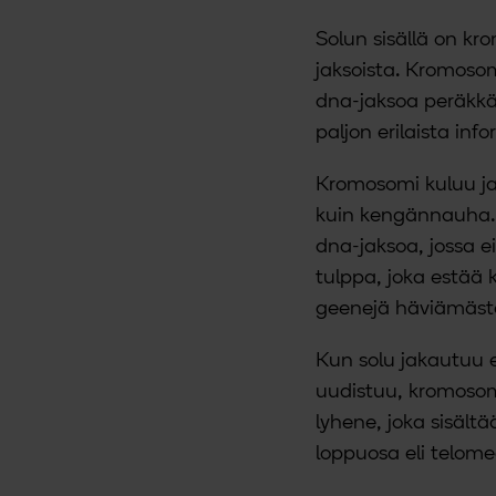
Solun sisällä on k
jaksoista. Kromosom
dna-jaksoa peräkkän
paljon erilaista inf
Kromosomi kuluu ja 
kuin kengännauha. 
dna-jaksoa, jossa e
tulppa, joka estää
geenejä häviämästä
Kun solu jakautuu es
uudistuu, kromosom
lyhene, joka sisäl
loppuosa eli telome