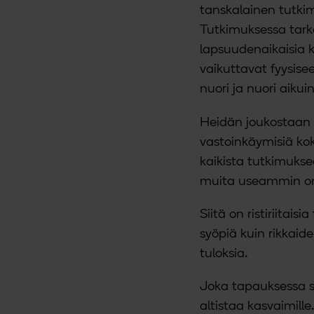
a
tanskalainen tutkim
Tutkimuksessa tarka
lapsuudenaikaisia 
vaikuttavat fyysise
nuori ja nuori aikui
Heidän joukostaan n
vastoinkäymisiä kok
kaikista tutkimukse
muita useammin on
Siitä on ristiriitai
syöpiä kuin rikkaide
tuloksia.
Joka tapauksessa st
altistaa kasvaimille