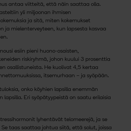
us antaa viitteitä, että näin saattaa olla.
steltiin yli miljoonan ihmisen
kokemuksia ja sitä, miten kokemukset
en ja mielenterveyteen, kun lapsesta kasvaa
nen.
ousi esiin pieni huono-osaisten,
eneiden riskiryhmä, johon kuului 3 prosenttia
en osallistuneista. He kuolivat 4,5 kertaa
nettomuuksissa, itsemurhaan – ja syöpään.
sia tuloksia, onko köyhien lapsilla enemmän
n lapsilla. Eri syöpätyypeistä on saatu erilaisia
ressihormonit lyhentävät telomeerejä, ja se
. Se taas saattaa johtua siitä, että solut, joissa