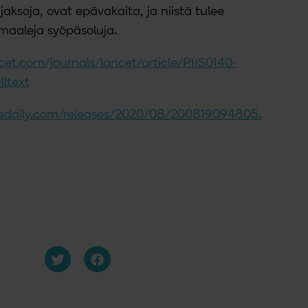
jaksoja, ovat epävakaita, ja niistä tulee
aaleja syöpäsoluja.
cet.com/journals/lancet/article/PIIS0140-
ltext
cedaily.com/releases/2020/08/200819094805.