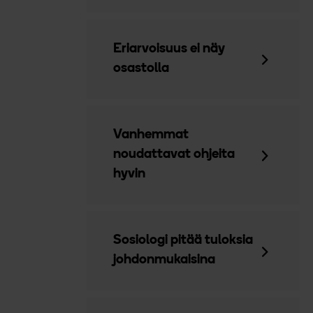
Eriarvoisuus ei näy
osastolla
Vanhemmat
noudattavat ohjeita
hyvin
Sosiologi pitää tuloksia
johdonmukaisina