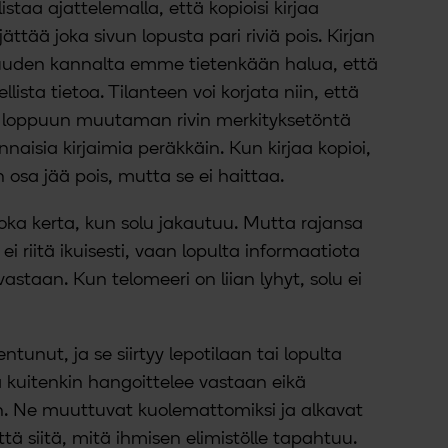
istaa ajattelemalla, että kopioisi kirjaa
jättää joka sivun lopusta pari riviä pois. Kirjan
uuden kannalta emme tietenkään halua, että
llista tietoa. Tilanteen voi korjata niin, että
un loppuun muutaman rivin merkityksetöntä
nnaisia kirjaimia peräkkäin. Kun kirjaa kopioi,
osa jää pois, mutta se ei haittaa.
oka kerta, kun solu jakautuu. Mutta rajansa
 ei riitä ikuisesti, vaan lopulta informaatiota
vastaan. Kun telomeeri on liian lyhyt, solu ei
ntunut, ja se siirtyy lepotilaan tai lopulta
a kuitenkin hangoittelee vastaan eikä
an. Ne muuttuvat kuolemattomiksi ja alkavat
tä siitä, mitä ihmisen elimistölle tapahtuu.