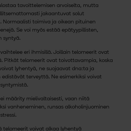
lostaa tavoittelemisen arvoiselta, mutta
litsemattomasti jakaantuvat solut
 Normaalisti toimiva ja oikean pituinen
enejä. Se voi myös estää epätyypillisten,
n syntyä.
aihtelee eri ihmisillä. Joillain telomeerit ovat
yitä. Pitkät telomeerit ovat toivottavampia, koska
voivat lyhentyä, ne suojaavat dna:ta ja
 edistävät terveyttä. Ne esimerkiksi voivat
 syntymistä.
i määrity mielivaltaisesti, vaan niitä
iksi vanheneminen, runsas alkoholinjuominen
stressi.
tä telomeerit voivat alkaa lyhentyä