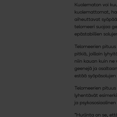
Kuolematon voi kuu
kuolemattomat, hal
aiheuttavat syöpää.
telomeeri suojaa ge
epästabiilien soluje
Telomeerien pituus v
pitkiä, joillain lyh
niin kauan kuin ne 
geenejä ja osaltaan
estää syöpäsolujen
Telomeerien pituus e
lyhentävät esimerk
ja psykososiaalinen 
”Hurjinta on se, et