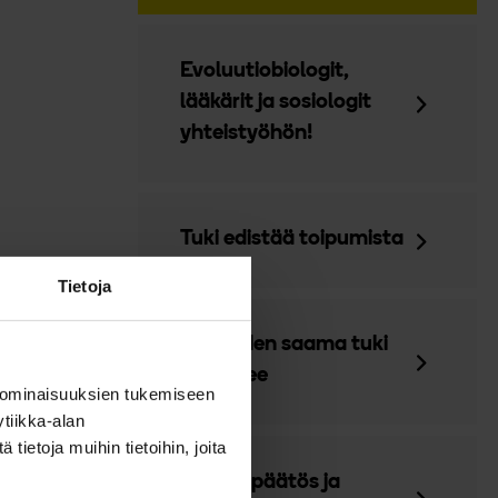
Evoluutiobiologit,
lääkärit ja sosiologit
yhteistyöhön!
Tuki edistää toipumista
Tietoja
Potilaiden saama tuki
vaihtelee
 ominaisuuksien tukemiseen
tiikka-alan
ietoja muihin tietoihin, joita
Välitilinpäätös ja