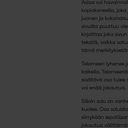
Asiaa voi havainnoll
kopiokoneella, joka 
juonen ja kokonais
sivuilta puuttuu olee
kirjoittaa joka siv
tekstiä, vaikka satu
tämä merkityksetön 
Telomeeri lyhenee j
kaikella. Telomeeriä
sisältävä osa tulee 
voi enää jakautua.
Silloin solu on vanhe
kuolee. Osa soluist
siirrykään lepotila
jakautua välittämät