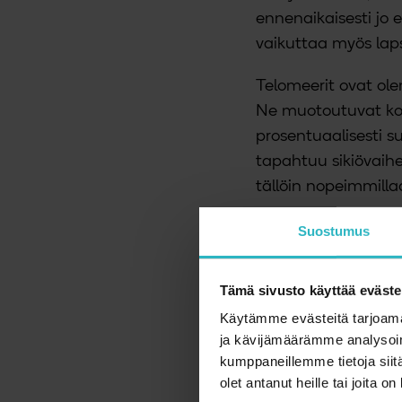
ennenaikaisesti jo e
vaikuttaa myös lap
Telomeerit ovat ole
Ne muotoutuvat kok
prosentuaalisesti s
tapahtuu sikiövaih
tällöin nopeimmilla
Tuoreessa tutkimuk
Suostumus
sosioekonominen as
telomeerit lapsella
Tämä sivusto käyttää eväste
on lyhyemmät telome
Käytämme evästeitä tarjoama
ja kävijämäärämme analysoim
Todennäköisesti se
kumppaneillemme tietoja siitä
stressiä kokevan äi
olet antanut heille tai joita o
enemmän kortisolia 