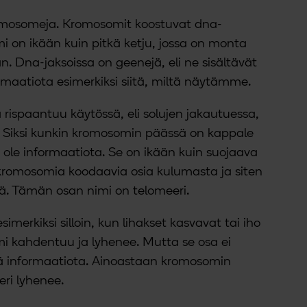
romosomeja. Kromosomit koostuvat dna-
i on ikään kuin pitkä ketju, jossa on monta
. Dna-jaksoissa on geenejä, eli ne sisältävät
ormaatiota esimerkiksi siitä, miltä näytämme.
rispaantuu käytössä, eli solujen jakautuessa,
Siksi kunkin kromosomin päässä on kappale
i ole informaatiota. Se on ikään kuin suojaava
 kromosomia koodaavia osia kulumasta ja siten
. Tämän osan nimi on telomeeri.
imerkiksi silloin, kun lihakset kasvavat tai iho
i kahdentuu ja lyhenee. Mutta se osa ei
tää informaatiota. Ainoastaan kromosomin
eri lyhenee.