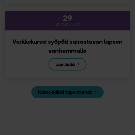
29
SYYSKUUTA
Verkkokurssi syöpää sairastavan lapsen
vanhemmalle
Lue lisää
Katso kaikki tapahtumat