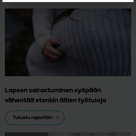
Lapsen sairastuminen syöpään
vähentää etenkin äitien työtuloja
Tutustu raporttiin