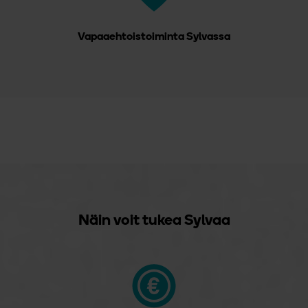
Vapaaehtoistoiminta Sylvassa
Hyppää upokkeen ohi
Leadoo etusivun botti
Näin voit tukea Sylvaa