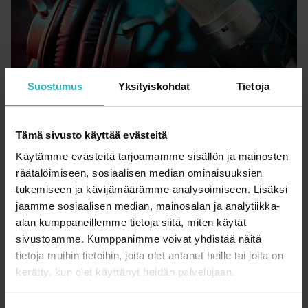
Suostumus
Yksityiskohdat
Tietoja
Tämä sivusto käyttää evästeitä
PODCAST
Käytämme evästeitä tarjoamamme sisällön ja mainosten
30.4.2026
räätälöimiseen, sosiaalisen median ominaisuuksien
Nexeticin Henry Liukko-Sipi: työn merkitys ja
tukemiseen ja kävijämäärämme analysoimiseen. Lisäksi
jaamme sosiaalisen median, mainosalan ja analytiikka-
yrityslahjoittaminen
alan kumppaneillemme tietoja siitä, miten käytät
sivustoamme. Kumppanimme voivat yhdistää näitä
tietoja muihin tietoihin, joita olet antanut heille tai joita on
Katso kaikki artikkelit
kerätty, kun olet käyttänyt heidän palvelujaan.