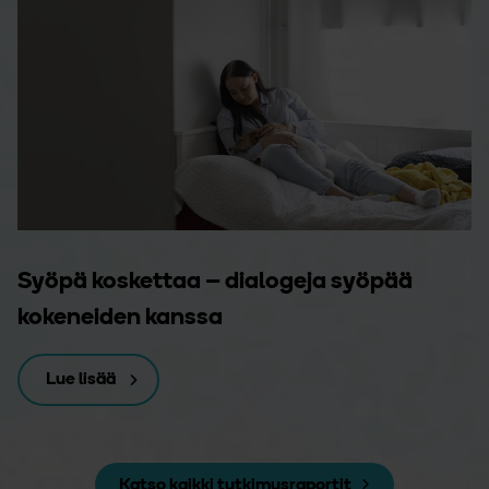
Syöpä koskettaa – dialogeja syöpää
kokeneiden kanssa
Lue lisää
Katso kaikki tutkimusraportit