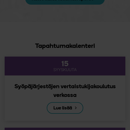
Tapahtumakalenteri
15
SYYSKUUTA
Syöpäjärjestöjen vertaistukijakoulutus
verkossa
Lue lisää