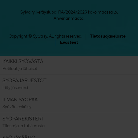
Sylva ry, keräyslupa: RA/2024/2029 koko maassa lo.
Ahvenanmaata.
Copyright © Sylva ry. All rights reserved.
Tietosuojaseloste
Evästeet
KAIKKI SYÖVÄSTÄ
Potilaat ja läheiset
SYÖPÄJÄRJESTÖT
Liity jäseneksi
ILMAN SYÖPÄÄ
Syövän ehkäisy
SYÖPÄREKISTERI
Tilastoja ja tutkimusta