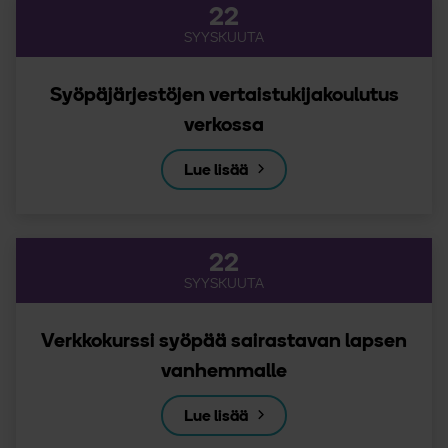
22
SYYSKUUTA
Syöpäjärjestöjen vertaistukijakoulutus
verkossa
Lue lisää
22
SYYSKUUTA
Verkkokurssi syöpää sairastavan lapsen
vanhemmalle
Lue lisää