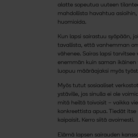
alatte sopeutua uuteen tilante
mahdollista havahtua asioihin, j
huomioida.
Kun lapsi sairastuu syöpään, 
tavallista, että vanhemman om
vähenee. Sairas lapsi tarvits
enemmän kuin saman ikäinen t
luopuu määräajaksi myös työs
Myös tutut sosiaaliset verkostot
ystäville, jos sinulla ei ole vo
mitä heiltä toivoisit – vaikka vie
konkreettista apua. Tiedät itse
kaipaisit. Kerro siitä avoimesti.
Elämä lapsen sairauden kanssa