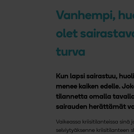
Vanhempi, huo
olet sairastav
turva
Kun lapsi sairastuu, huol
menee kaiken edelle. Jo
tilannetta omalla tavalla
sairauden herättämät va
Vaikeassa kriisitilanteissa sinä 
selviytyäksenne kriisitilanteen 