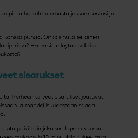
sinun pitää huolehtia omasta jaksamisestasi ja
ka kanssa puhua. Onko sinulla sellainen
hipiirissä? Haluaisitko löytää sellaisen
joukosta?
eet sisarukset
ioita. Perheen terveet sisarukset joutuvat
eissaan ja mahdollisuudestaan saada
a.
miota päivittäin jokaisen lapsen kanssa
muksen mukaan jo 10 minuuttia tukee lasta.