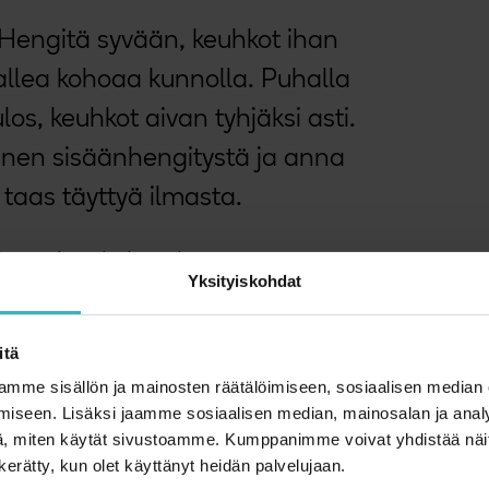
 Hengitä syvään, keuhkot ihan
pallea kohoaa kunnolla. Puhalla
ulos, keuhkot aivan tyhjäksi asti.
nnen sisäänhengitystä ja anna
taas täyttyä ilmasta.
hengitys kolme kertaa.
Yksityiskohdat
sinulle kuuluu? Mitä tunnet
itä
nyt ja mitä se kertoo sinulle
mme sisällön ja mainosten räätälöimiseen, sosiaalisen median
voinnistasi?
iseen. Lisäksi jaamme sosiaalisen median, mainosalan ja analy
, miten käytät sivustoamme. Kumppanimme voivat yhdistää näitä t
n kerätty, kun olet käyttänyt heidän palvelujaan.