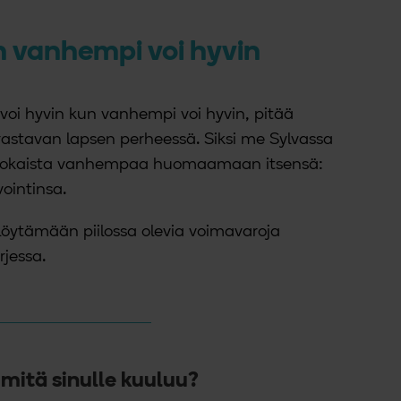
un vanhempi voi hyvin
 voi hyvin kun vanhempi voi hyvin, pitää
rastavan lapsen perheessä. Siksi me Sylvassa
la jokaista vanhempaa huomaamaan itsensä:
ointinsa.
 löytämään piilossa olevia voimavaroja
jessa.
 mitä sinulle kuuluu?