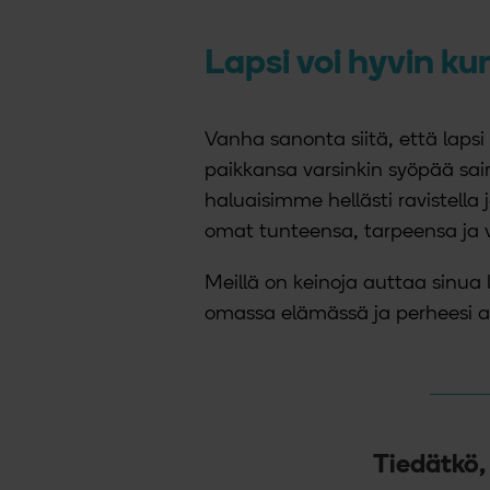
Lapsi voi hyvin k
Vanha sanonta siitä, että lapsi
paikkansa varsinkin syöpää sai
haluaisimme hellästi ravistel
omat tunteensa, tarpeensa ja v
Meillä on keinoja auttaa sinua
omassa elämässä ja perheesi ar
Tiedätkö,