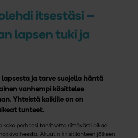
lehdi itsestäsi –
an lapsen tuki ja
i lapsesta ja tarve suojella häntä
kainen vanhempi käsittelee
an. Yhteistä kaikille on on
ikeat tunteet.
ja koko perheesi tarvitsette riittävästi aikaa
shokkivaiheesta. Akuutin kriisitilanteen jälkeen