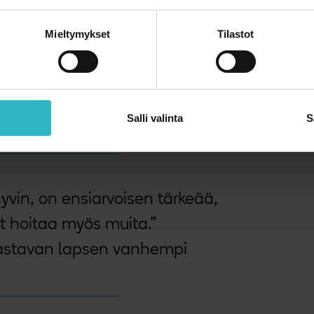
Mieltymykset
Tilastot
osi taistele tai pakene -tilaan ja kaikki
a selviytymiseen. Tämä on luonnollista.
n tuntuu usein mahdottomalta. Ja juuri
Salli valinta
S
 hyvin, on ensiarvoisen tärkeää,
at hoitaa myös muita.”
astavan lapsen vanhempi