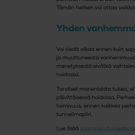
Tämän hetken voi ottaa vaikka 
Yhden vanhemman
Voi viedä aikaa ennen kuin so
ja muuttuneesta vanhemmuudes
menetyksestä eivätkä vaihtelevat
hoidossa.
Tarvitset monenlaista tukea, e
päivittäisessä hoidossa. Perhee
toimivuus, ennen kaikkea perhe
tunneilmapiiri.
Lue lisää
vuorovaikutuksesta p