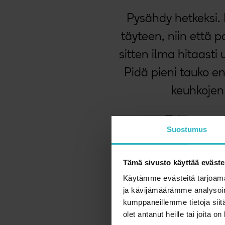
Pysähdy hetkeksi.
täyteen, niin että 
sitten ilma hitaasti 
Pidä pieni tauko e
keuhkojen 
Toista syvä
Suostumus
Kuulostele mitä 
Tämä sivusto käyttää eväste
kehossasi juuri 
Käytämme evästeitä tarjoama
ja kävijämäärämme analysoim
kumppaneillemme tietoja siitä
olet antanut heille tai joita o