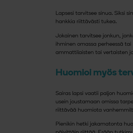
a
Lapsesi tarvitsee sinua. Siksi 
hankkia riittävästi tukea.
Jokainen tarvitsee jonkun, jon
ihminen omassa perheessä tai lä
ammattilaisten tai vertaisten 
Huomioi myös terv
Sairas lapsi vaatii paljon huom
usein joustamaan omissa tarp
riittävää huomiota vanhemmilt
Pienikin hetki jakamatonta huo
päivittäin riittää. Erään tutki