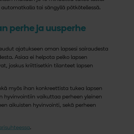
automatkalla tai sängyllä pötkötellessä.
 perhe ja uusperhe
peudut ajatukseen oman lapsesi sairaudesta
ta. Asiaa ei helpota pelko lapsen
, joskus kriittisetkin tilanteet lapsen
hkä myös ihan konkreettista tukea lapsen
n hyvinvointiin vaikuttaa perheen yleinen
en aikuisten hyvinvointi, sekä perheen
arisuhteessa
.