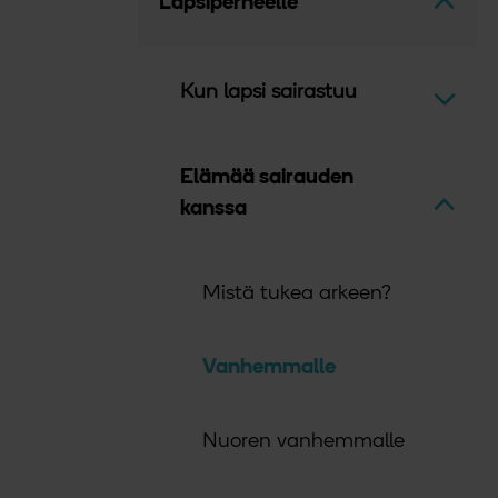
Avaa v
Lapsiperheelle
Kun lapsi sairastuu
Avaa v
Elämää sairauden
Avaa v
kanssa
Mistä tukea arkeen?
Vanhemmalle
Nuoren vanhemmalle