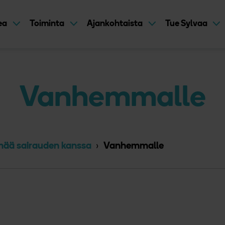
kea
Toiminta
Ajankohtaista
Tue Sylvaa
Vanhemmalle
mää sairauden kanssa
Vanhemmalle