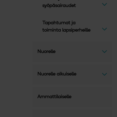
Avaa v
syöpäsairaudet
Tapahtumat ja
Avaa v
toiminta lapsiperheille
Avaa v
Nuorelle
Avaa v
Nuorelle aikuiselle
Ammattilaiselle