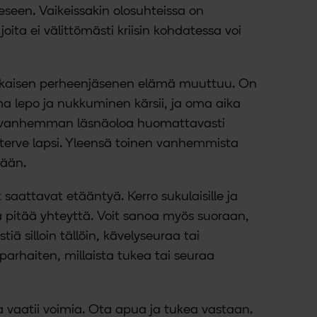
eseen. Vaikeissakin olosuhteissa on
oita ei välittömästi kriisin kohdatessa voi
jokaisen perheenjäsenen elämä muuttuu. On
a lepo ja nukkuminen kärsii, ja oma aika
ee vanhemman läsnäoloa huomattavasti
erve lapsi. Yleensä toinen vanhemmista
tään.
 saattavat etääntyä. Kerro sukulaisille ja
imia pitää yhteyttä. Voit sanoa myös suoraan,
stiä silloin tällöin, kävelyseuraa tai
 parhaiten, millaista tukea tai seuraa
 vaatii voimia. Ota apua ja tukea vastaan.