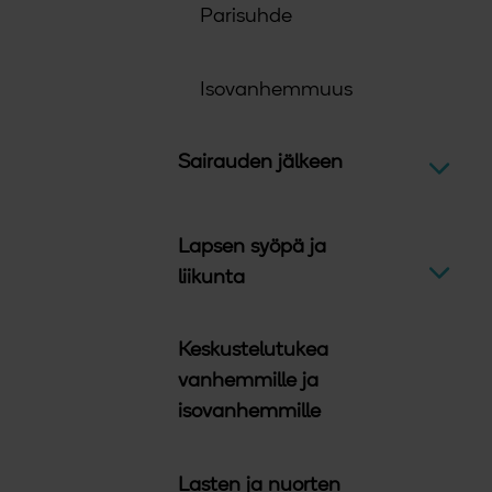
Parisuhde
Isovanhemmuus
Sairauden jälkeen
Avaa v
Lapsen syöpä ja
Avaa v
liikunta
Keskustelutukea
vanhemmille ja
isovanhemmille
Lasten ja nuorten