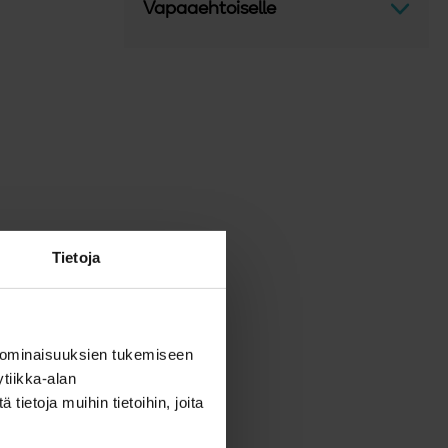
Avaa v
Vapaaehtoiselle
Tietoja
 ominaisuuksien tukemiseen
tiikka-alan
ietoja muihin tietoihin, joita