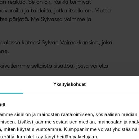
reaktio. Se on ok! Kaikki toimivat
avaroilla ja taidoilla, jotka itsellä on. Mutta
vitse pärjätä. Me Sylvassa voimme ja
iraalassa käteesi
Sylvan Voima-kansion
, joka
nne.
ullemme sellaista sisältöä, josta voi olla
Yksityiskohdat
itä
mme sisällön ja mainosten räätälöimiseen, sosiaalisen median
iseen. Lisäksi jaamme sosiaalisen median, mainosalan ja analy
, miten käytät sivustoamme. Kumppanimme voivat yhdistää näitä t
n kerätty, kun olet käyttänyt heidän palvelujaan.