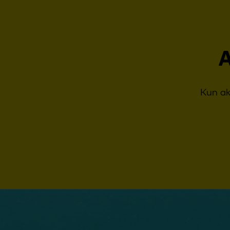
a
A
Kun ak