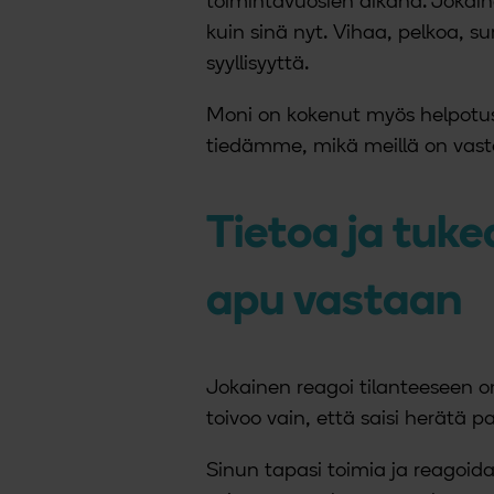
toimintavuosien aikana. Jokai
kuin sinä nyt. Vihaa, pelkoa, 
syyllisyyttä.
Moni on kokenut myös helpotust
tiedämme, mikä meillä on vas
Tietoa ja tuke
apu vastaan
Jokainen reagoi tilanteeseen om
toivoo vain, että saisi herätä p
Sinun tapasi toimia ja reagoida 