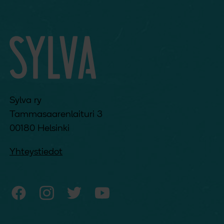
Sylva ry
Tammasaarenlaituri 3
00180 Helsinki
Yhteystiedot
Sylvan Facebook
Sylvan Instagram
Sylvan Twitter
Sylvan YouTube