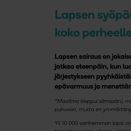
Lapsen syöpäd
koko perheell
Lapsen sairaus on joka
jatkaa eteenpäin, kun l
järjestykseen pyyhkäistää
epävarmuus ja menettäm
“Maailma kieppui silmissäni, mi
puhuvan, mutta en ymmärtäny
Yli 10 000 vanhemman lapsi o