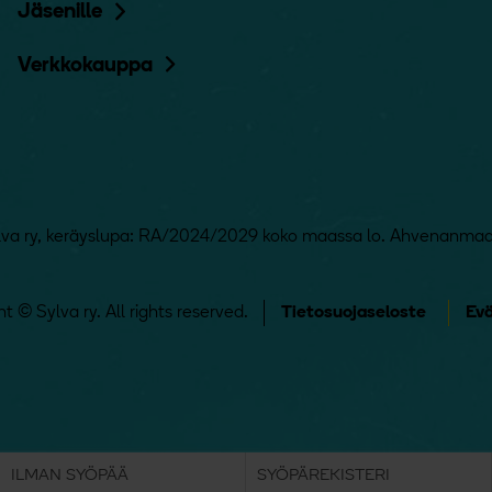
Jäsenille
Verkkokauppa
lva ry, keräyslupa: RA/2024/2029 koko maassa lo. Ahvenanmaa
t © Sylva ry. All rights reserved.
Tietosuojaseloste
Ev
ILMAN SYÖPÄÄ
SYÖPÄREKISTERI