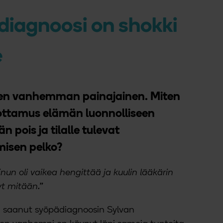
iagnoosi on shokki
e
isen vanhemman painajainen. Miten
uottamus elämän luonnolliseen
n pois ja tilalle tulevat
isen pelko?
nun oli vaikea hengittää ja kuulin lääkärin
t mitään.”
n saanut syöpädiagnoosin Sylvan