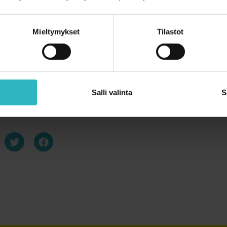
Mieltymykset
Tilastot
Vanhemman rooli lapsen sairastuessa
isistä selviytyminen
Salli valinta
S