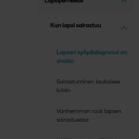
Avaa v
Lapsiperheelle
Kun lapsi sairastuu
Avaa v
Lapsen syöpädiagnoosi on
shokki
Sairastuminen laukaisee
kriisin
Vanhemman rooli lapsen
sairastuessa