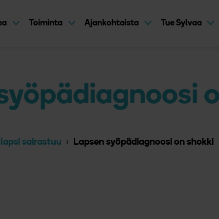
kea
Toiminta
Ajankohtaista
Tue Sylvaa
syöpädiagnoosi o
lapsi sairastuu
Lapsen syöpädiagnoosi on shokki