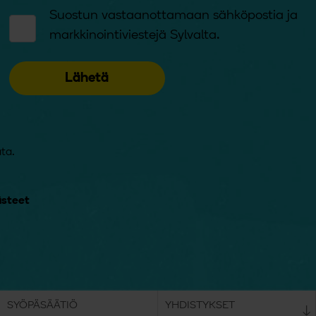
Suostun vastaanottamaan sähköpostia ja
markkinointiviestejä Sylvalta.
ta.
ästeet
SYÖPÄSÄÄTIÖ
Avaa valikko:
YHDISTYKSET