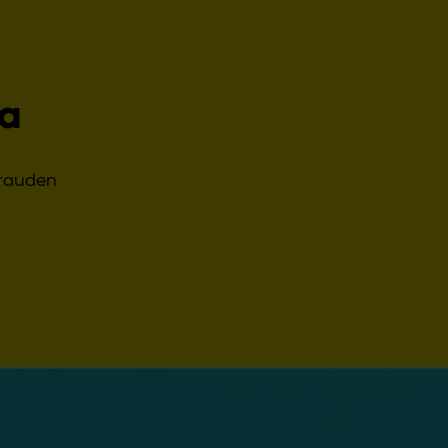
ua
irauden