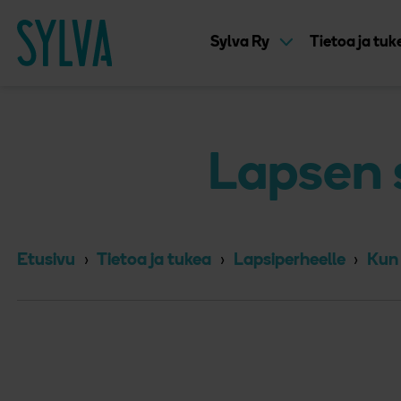
Suoraan sisältöön
Etusivu
Sylva Ry
Tietoa ja tu
Lapsen 
Etusivu
Tietoa ja tukea
Lapsiperheelle
Kun 