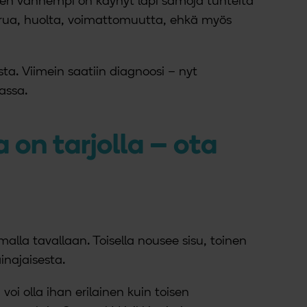
nen vanhempi on käynyt läpi samoja tunteita
surua, huolta, voimattomuutta, ehkä myös
a. Viimein saatiin diagnoosi – nyt
tassa.
a on tarjolla – ota
alla tavallaan. Toisella nousee sisu, toinen
ainajaisesta.
voi olla ihan erilainen kuin toisen