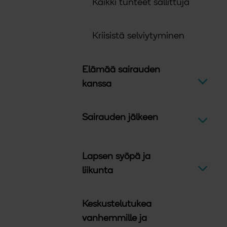
Kaikki tunteet sallittuja
Kriisistä selviytyminen
Elämää sairauden
Avaa v
kanssa
Sairauden jälkeen
Avaa v
Lapsen syöpä ja
Avaa v
liikunta
Keskustelutukea
vanhemmille ja