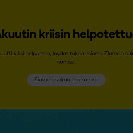
kuutin kriisin helpotett
uutti kriisi helpottaa, löydät tukea osiosta Elämää sa
kanssa.
Elämää sairauden kanssa