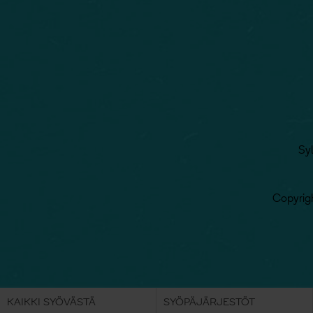
Sy
Copyrigh
KAIKKI SYÖVÄSTÄ
SYÖPÄJÄRJESTÖT