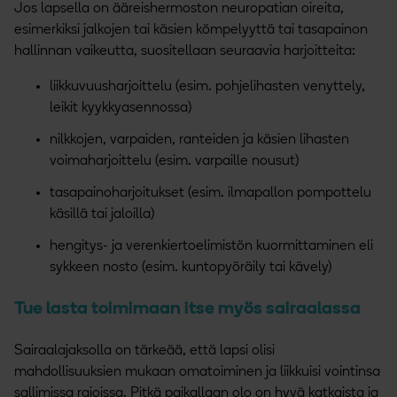
Jos lapsella on ääreishermoston neuropatian oireita,
esimerkiksi jalkojen tai käsien kömpelyyttä tai tasapainon
hallinnan vaikeutta, suositellaan seuraavia harjoitteita:
liikkuvuusharjoittelu (esim. pohjelihasten venyttely,
leikit kyykkyasennossa)
nilkkojen, varpaiden, ranteiden ja käsien lihasten
voimaharjoittelu (esim. varpaille nousut)
tasapainoharjoitukset (esim. ilmapallon pompottelu
käsillä tai jaloilla)
hengitys- ja verenkiertoelimistön kuormittaminen eli
sykkeen nosto (esim. kuntopyöräily tai kävely)
Tue lasta toimimaan itse myös sairaalassa
Sairaalajaksolla on tärkeää, että lapsi olisi
mahdollisuuksien mukaan omatoiminen ja liikkuisi vointinsa
sallimissa rajoissa. Pitkä paikallaan olo on hyvä katkaista ja