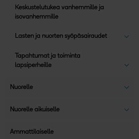
Keskustelutukea vanhemmille ja
isovanhemmille
Lasten ja nuorten syöpäsairaudet
Avaa v
Tapahtumat ja toiminta
lapsiperheille
Avaa v
Nuorelle
Avaa v
Nuorelle aikuiselle
Avaa v
Ammattilaiselle