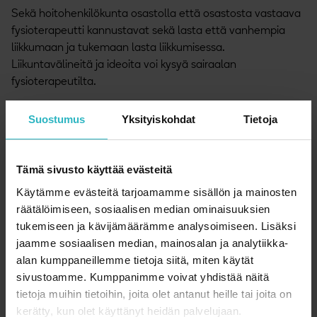
Sekä hoitohenkilökunta osastolla että osastosta vastaava
fysioterapeutti kannustavat sekä lasta että vanhempia
liikkumaan ja tukemaan lasta liikkumisessa.
Liikuntavälineitä ja ideoita voi kysyä sairaalan
fysioterapeutilta.
Vanhempien rooli motivoinnissa korostuu etenkin
Suostumus
Yksityiskohdat
Tietoja
hoitojaksojen välillä kotona
.
Fysioterapeutit ovat tärkeitä kumppaneita
Tämä sivusto käyttää evästeitä
Käytämme evästeitä tarjoamamme sisällön ja mainosten
Fysioterapeutit auttavat syöpään sairastunutta lasta
räätälöimiseen, sosiaalisen median ominaisuuksien
kehittämään, ylläpitämään ja palauttamaan fyysistä
tukemiseen ja kävijämäärämme analysoimiseen. Lisäksi
toimintakykyä hoidon aikana sekä pysymään aktiivisena
jaamme sosiaalisen median, mainosalan ja analytiikka-
hoidon eri vaiheissa.
alan kumppaneillemme tietoja siitä, miten käytät
Fysioterapian tarkoitus on tukea lapsen fyysistä
sivustoamme. Kumppanimme voivat yhdistää näitä
toimintakykyä sekä ennaltaehkäisevästi että
tietoja muihin tietoihin, joita olet antanut heille tai joita on
kuntouttavasti. Fysioterapiaan pääsee lääkärin lähetteellä.
kerätty, kun olet käyttänyt heidän palvelujaan.