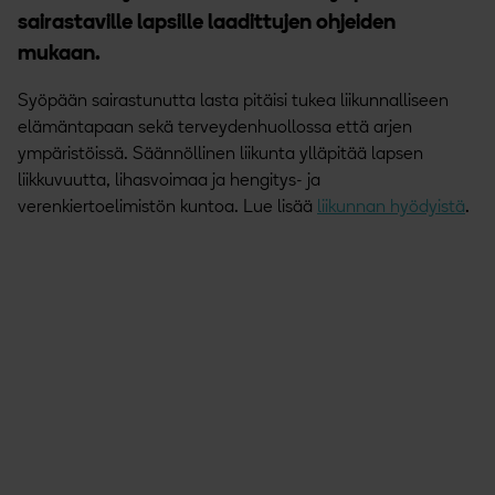
sairastaville lapsille laadittujen ohjeiden
mukaan.
Syöpään sairastunutta lasta pitäisi tukea liikunnalliseen
elämäntapaan sekä terveydenhuollossa että arjen
ympäristöissä. Säännöllinen liikunta ylläpitää lapsen
liikkuvuutta, lihasvoimaa ja hengitys- ja
verenkiertoelimistön kuntoa. Lue lisää
liikunnan hyödyistä
.
Hyppää videon ohi
Video Liikuntaa Sairaalassa, videosarjasta Lapsuusiän syöpä ja