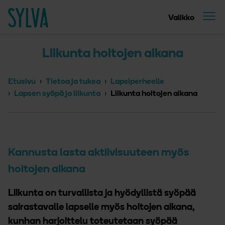
Suoraan sisältöön
Etusivu
Valikko
Liikunta hoitojen aikana
Etusivu
Tietoa ja tukea
Lapsiperheelle
Lapsen syöpä ja liikunta
Liikunta hoitojen aikana
Kannusta lasta aktiivisuuteen myös
hoitojen aikana
Liikunta on turvallista ja hyödyllistä syöpää
sairastavalle lapselle myös hoitojen aikana,
kunhan harjoittelu toteutetaan syöpää