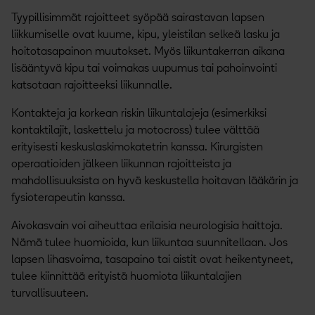
Tyypillisimmät rajoitteet syöpää sairastavan lapsen
liikkumiselle ovat kuume, kipu, yleistilan selkeä lasku ja
hoitotasapainon muutokset. Myös liikuntakerran aikana
lisääntyvä kipu tai voimakas uupumus tai pahoinvointi
katsotaan rajoitteeksi liikunnalle.
Kontakteja ja korkean riskin liikuntalajeja (esimerkiksi
kontaktilajit, laskettelu ja motocross) tulee välttää
erityisesti keskuslaskimokatetrin kanssa. Kirurgisten
operaatioiden jälkeen liikunnan rajoitteista ja
mahdollisuuksista on hyvä keskustella hoitavan lääkärin ja
fysioterapeutin kanssa.
Aivokasvain voi aiheuttaa erilaisia neurologisia haittoja.
Nämä tulee huomioida, kun liikuntaa suunnitellaan. Jos
lapsen lihasvoima, tasapaino tai aistit ovat heikentyneet,
tulee kiinnittää erityistä huomiota liikuntalajien
turvallisuuteen.