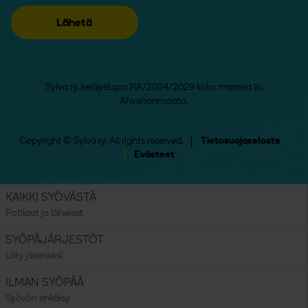
Sylva ry, keräyslupa: RA/2024/2029 koko maassa lo.
Ahvenanmaata.
Copyright © Sylva ry. All rights reserved.
Tietosuojaseloste
Evästeet
KAIKKI SYÖVÄSTÄ
Potilaat ja läheiset
SYÖPÄJÄRJESTÖT
Liity jäseneksi
ILMAN SYÖPÄÄ
Syövän ehkäisy