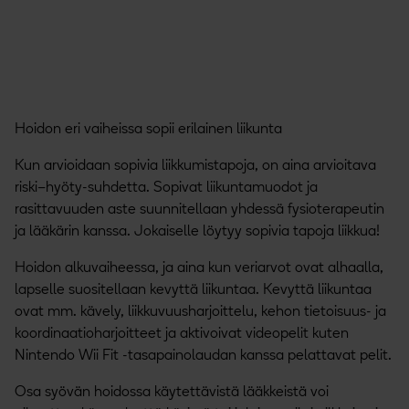
Hoidon eri vaiheissa sopii erilainen liikunta
Kun arvioidaan sopivia liikkumistapoja, on aina arvioitava
riski–hyöty-suhdetta. Sopivat liikuntamuodot ja
rasittavuuden aste suunnitellaan yhdessä fysioterapeutin
ja lääkärin kanssa. Jokaiselle löytyy sopivia tapoja liikkua!
Hoidon alkuvaiheessa, ja aina kun veriarvot ovat alhaalla,
lapselle suositellaan kevyttä liikuntaa. Kevyttä liikuntaa
ovat mm. kävely, liikkuvuusharjoittelu, kehon tietoisuus- ja
koordinaatioharjoitteet ja aktivoivat videopelit kuten
Nintendo Wii Fit -tasapainolaudan kanssa pelattavat pelit.
Osa syövän hoidossa käytettävistä lääkkeistä voi