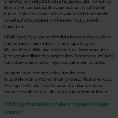
aiheuttaa kömpelyyttä käsissä tai jaloissa, siksi nilkkojen ja
käsien liikkuvuudesta ja lihasvoimasta on tärkeää pitää
huolta. Hoitojen aikana voi tulla parempia ja huonompia
vaiheita, mutta jokaiseen vaiheeseen löytyy sopivia
harjoitteita.
Mikäli lapsen fyysinen toimintakyky laskee hoitojen aikana
huomattavasti, esimerkiksi niin että lapsi ei pysty
kävelemään, lääkäri kirjoittaa lähetteen fysioterapeutille,
jolta saa yksilöllistä ohjausta ja tukea. Fysioterapeutti ja/tai
toimintaterapeutti arvioi myös apuvälineiden tarvetta.
Isompaa lasta ja nuorta on hyvä muistuttaa
kuulostelemaan omaa vointiaan jokaisella liikuntakerralla.
Pikkulapsen vointia ja rasittuneisuutta liikuntakerralla
tarkkailee vanhempi tai liikuntaa ohjaava ammattilainen.
Mitä rajoitteita liikunnalle on syöpähoitojen
aikana?