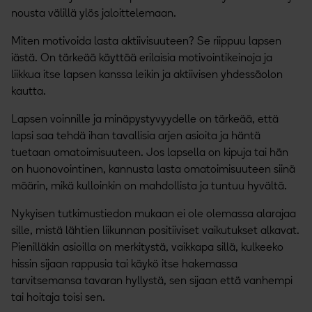
nousta välillä ylös jaloittelemaan.
Miten motivoida lasta aktiivisuuteen? Se riippuu lapsen
iästä. On tärkeää käyttää erilaisia motivointikeinoja ja
liikkua itse lapsen kanssa leikin ja aktiivisen yhdessäolon
kautta.
Lapsen voinnille ja minäpystyvyydelle on tärkeää, että
lapsi saa tehdä ihan tavallisia arjen asioita ja häntä
tuetaan omatoimisuuteen. Jos lapsella on kipuja tai hän
on huonovointinen, kannusta lasta omatoimisuuteen siinä
määrin, mikä kulloinkin on mahdollista ja tuntuu hyvältä.
Nykyisen tutkimustiedon mukaan ei ole olemassa alarajaa
sille, mistä lähtien liikunnan positiiviset vaikutukset alkavat.
Pienilläkin asioilla on merkitystä, vaikkapa sillä, kulkeeko
hissin sijaan rappusia tai käykö itse hakemassa
tarvitsemansa tavaran hyllystä, sen sijaan että vanhempi
tai hoitaja toisi sen.